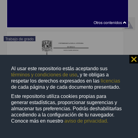
Medicina y Ciencias de la Salud
Mastitis clinica : evaluacion de la frecuencia, presentacion y costos durante
otono
share
Otros contenidos
Trabajo de grado
⨯
Al usar este repositorio estás aceptando sus
términos y condiciones de uso
, y te obligas a
respetar los derechos expresados en las
licencias
de cada página y de cada documento presentado.
Este repositorio utiliza cookies propias para
generar estadísticas, proporcionar sugerencias y
almacenar tus preferencias. Podrás deshabilitarlas
accediendo a la configuración de tu navegador.
Conoce más en nuestro
aviso de privacidad.
Distribución y abundancia de los gasterópodos holoplanctónicos
en el Sur de las grandes islas del Golfo de California, durante el