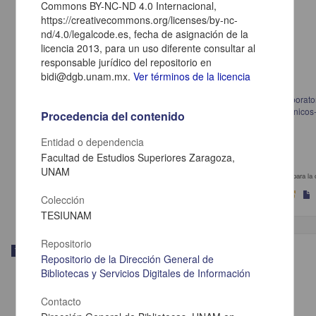
Commons BY-NC-ND 4.0 Internacional,
https://creativecommons.org/licenses/by-nc-
nd/4.0/legalcode.es, fecha de asignación de la
licencia 2013, para un uso diferente consultar al
responsable jurídico del repositorio en
bidi@dgb.unam.mx.
Ver términos de la licencia
Documentación requerida para el sistema de gestión de calidad del laborato
clínico de un hospital según la norma ISO 15189-2007 : laboratorios clínicos
Procedencia del contenido
requisitos particulares para la calidad y competencia
Rodriguez Haro, Jeannette
Entidad o dependencia
2013
Facultad de Estudios Superiores Zaragoza,
Biología y Química
UNAM
de un
hospital
según la norma ISO 15189-2007 : laboratorios clínicos-requisitos particulares para la 
Colección
TESIUNAM
Repositorio
Trabajo de grado
Repositorio de la Dirección General de
Bibliotecas y Servicios Digitales de Información
Contacto