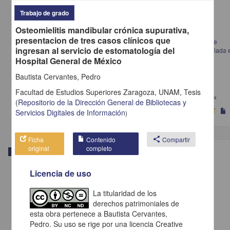
Trabajo de grado
Osteomielitis mandibular crónica supurativa,
presentacion de tres casos clínicos que
Diseño construcción para sustitución, pruebas y puesta en operación de
ingresan al servicio de estomatología del
subestación eléctrica de potencia, servicio interior, ampliada y encapsulada 
gas hexafluoruro de azufre SF6, para la Cd. de Taxco, Gro.
Hospital General de México
Romero Gutierrez, Juan Felipe
Bautista Cervantes, Pedro
2013
Ingenierías
Facultad de Estudios Superiores Zaragoza, UNAM,
Tesis
Diseño
construcción para sustitución, pruebas y puesta en operación de subestación eléctrica
(
Repositorio de la Dirección General de Bibliotecas y
Servicios Digitales de Información
)
Ficha
Contenido
share
Compartir
original
completo
Trabajo de grado
Licencia de uso
La titularidad de los
derechos patrimoniales de
esta obra pertenece a Bautista Cervantes,
Pedro. Su uso se rige por una licencia Creative