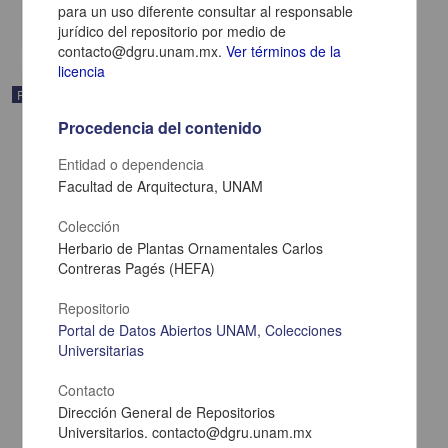
para un uso diferente consultar al responsable
share
jurídico del repositorio por medio de
contacto@dgru.unam.mx.
Ver términos de la
licencia
Registro de colección universitaria
Procedencia del contenido
Entidad o dependencia
Facultad de Arquitectura, UNAM
Colección
Herbario de Plantas Ornamentales Carlos
Contreras Pagés (HEFA)
Repositorio
Portal de Datos Abiertos UNAM, Colecciones
Universitarias
"Furcraea macdougalii" Matuda
Contacto
Unidad Académica de Arquitectura de Paisaje, Facultad de
Dirección General de Repositorios
Arquitectura (FARQ)
Universitarios. contacto@dgru.unam.mx
2017-05-30