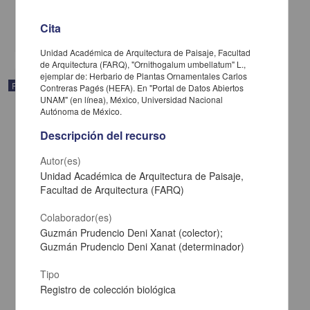
Biología y Química
Cita
share
Unidad Académica de Arquitectura de Paisaje, Facultad
de Arquitectura (FARQ), "Ornithogalum umbellatum" L.,
ejemplar de: Herbario de Plantas Ornamentales Carlos
Registro de colección universitaria
Contreras Pagés (HEFA). En "Portal de Datos Abiertos
UNAM" (en línea), México, Universidad Nacional
Autónoma de México.
Descripción del recurso
Autor(es)
Unidad Académica de Arquitectura de Paisaje,
Facultad de Arquitectura (FARQ)
Colaborador(es)
Guzmán Prudencio Deni Xanat (colector);
Guzmán Prudencio Deni Xanat (determinador)
Tipo
"Furcraea macdougalii" Matuda
Registro de colección biológica
Unidad Académica de Arquitectura de Paisaje, Facultad de