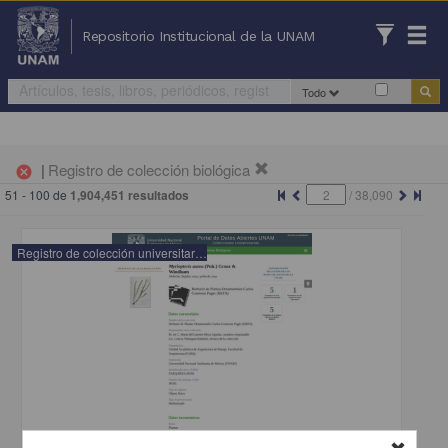
Repositorio Institucional de la UNAM
Todo
|
Registro de colección biológica
cancel
51 - 100 de
1,904,451 resultados
/
38,090
Registro de colección universitaria