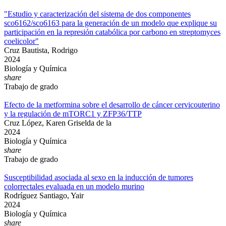
"Estudio y caracterización del sistema de dos componentes
sco6162/sco6163 para la generación de un modelo que explique su
participación en la represión catabólica por carbono en streptomyces
coelicolor"
Cruz Bautista, Rodrigo
2024
Biología y Química
share
Trabajo de grado
Efecto de la metformina sobre el desarrollo de cáncer cervicouterino
y la regulación de mTORC1 y ZFP36/TTP
Cruz López, Karen Griselda de la
2024
Biología y Química
share
Trabajo de grado
Susceptibilidad asociada al sexo en la inducción de tumores
colorrectales evaluada en un modelo murino
Rodríguez Santiago, Yair
2024
Biología y Química
share