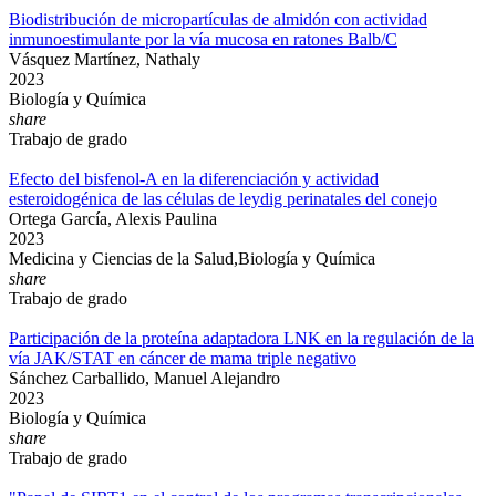
Biodistribución de micropartículas de almidón con actividad
inmunoestimulante por la vía mucosa en ratones Balb/C
Vásquez Martínez, Nathaly
2023
Biología y Química
share
Trabajo de grado
Efecto del bisfenol-A en la diferenciación y actividad
esteroidogénica de las células de leydig perinatales del conejo
Ortega García, Alexis Paulina
2023
Medicina y Ciencias de la Salud,Biología y Química
share
Trabajo de grado
Participación de la proteína adaptadora LNK en la regulación de la
vía JAK/STAT en cáncer de mama triple negativo
Sánchez Carballido, Manuel Alejandro
2023
Biología y Química
share
Trabajo de grado