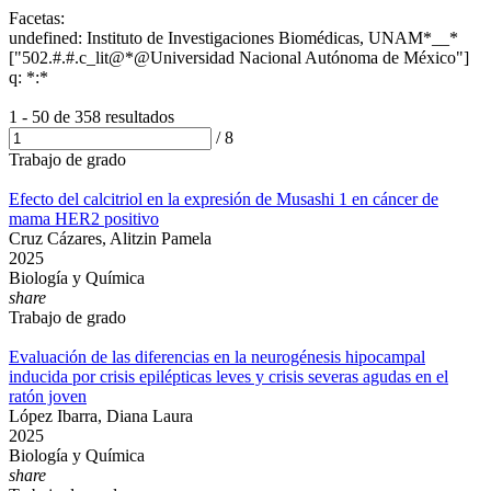
Facetas:
undefined: Instituto de Investigaciones Biomédicas, UNAM*__*
["502.#.#.c_lit@*@Universidad Nacional Autónoma de México"]
q: *:*
1 - 50 de
358 resultados
/
8
Trabajo de grado
Efecto del calcitriol en la expresión de Musashi 1 en cáncer de
mama HER2 positivo
Cruz Cázares, Alitzin Pamela
2025
Biología y Química
share
Trabajo de grado
Evaluación de las diferencias en la neurogénesis hipocampal
inducida por crisis epilépticas leves y crisis severas agudas en el
ratón joven
López Ibarra, Diana Laura
2025
Biología y Química
share