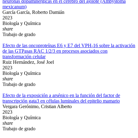
neuronas dopaminérgicas en el cerebro del ajolote (Ambystoma
mexicanum)
García García, Roberto Damián
2023
Biología y Química
share
Trabajo de grado
Efecto de las oncoproteínas E6 y E7 del VPH-16 sobre la activación
de las GTPasas RAC 1/2/3 en procesos asociados con
transformación celular
Ruiz Hernández, José Joel
2023
Biología y Química
share
Trabajo de grado
Efecto de la exposición a arsénico en la función del factor de
transcripción gata3 en células luminales del epitelio mamario
Vergara Gerónimo, Cristian Alberto
2023
Biología y Química
share
Trabajo de grado