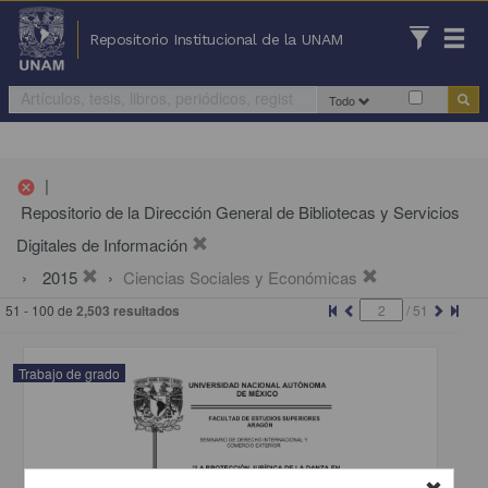
Repositorio Institucional de la UNAM
Todo
|
cancel
Repositorio de la Dirección General de Bibliotecas y Servicios
Digitales de Información
2015
Ciencias Sociales y Económicas
51 - 100 de
2,503 resultados
/
51
Trabajo de grado