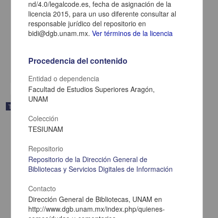
nd/4.0/legalcode.es, fecha de asignación de la
licencia 2015, para un uso diferente consultar al
Oportunidades de comercio e inversión entre México y los tigres
responsable jurídico del repositorio en
asiáticos del 2000 al 2012
bidi@dgb.unam.mx.
Ver términos de la licencia
Rangel Ramírez, Marisol Jacqueline
2015
Ciencias Sociales y Económicas
Procedencia del contenido
share
Entidad o dependencia
Facultad de Estudios Superiores Aragón,
UNAM
Trabajo de grado
Colección
TESIUNAM
Repositorio
Repositorio de la Dirección General de
Bibliotecas y Servicios Digitales de Información
Contacto
Dirección General de Bibliotecas, UNAM en
http://www.dgb.unam.mx/index.php/quienes-