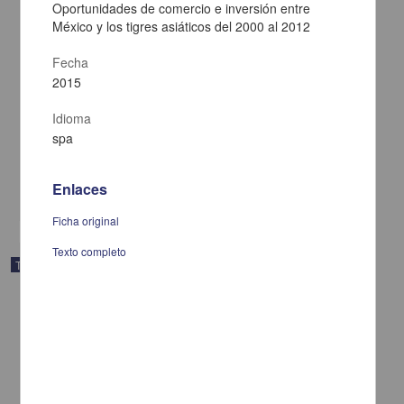
Oportunidades de comercio e inversión entre
México y los tigres asiáticos del 2000 al 2012
Fecha
2015
El programa Fondo Bienestar de Coinversión Social del estado de
Oaxaca : una experiencia de política social de un gobierno de
alternancia 2011-2016
Idioma
Sánchez Piña, Leobardo
spa
2015
Ciencias Sociales y Económicas
Enlaces
share
Ficha original
Texto completo
Trabajo de grado