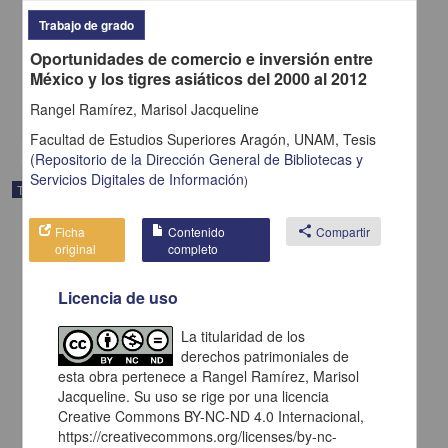
El pensamiento político de Luis Donaldo Colosio Murrieta
Trabajo de grado
Solis García, Dana Yanahensi
Oportunidades de comercio e inversión entre
2015
México y los tigres asiáticos del 2000 al 2012
Ciencias Sociales y Económicas
Rangel Ramírez, Marisol Jacqueline
share
Facultad de Estudios Superiores Aragón, UNAM,
Tesis
(
Repositorio de la Dirección General de Bibliotecas y
Servicios Digitales de Información
)
Trabajo de grado
Ficha
Contenido
share
Compartir
original
completo
Licencia de uso
La titularidad de los
derechos patrimoniales de
esta obra pertenece a Rangel Ramírez, Marisol
Jacqueline. Su uso se rige por una licencia
Creative Commons BY-NC-ND 4.0 Internacional,
https://creativecommons.org/licenses/by-nc-