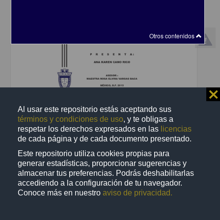
Otros contenidos
⨯
La recepción de la justicia restaurativa en México a través del
Al usar este repositorio estás aceptando sus
derecho comparado
términos y condiciones de uso
, y te obligas a
Cano Rico, Ana Karen
respetar los derechos expresados en las
licencias
2015
de cada página y de cada documento presentado.
Ciencias Sociales y Económicas
Este repositorio utiliza cookies propias para
share
generar estadísticas, proporcionar sugerencias y
almacenar tus preferencias. Podrás deshabilitarlas
accediendo a la configuración de tu navegador.
Conoce más en nuestro
aviso de privacidad.
Trabajo de grado