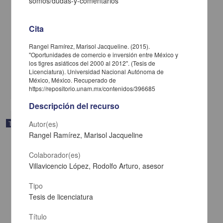
somos/dudas-y-comentarios
Cita
La guerra en la republica de Platón: de la necesidad de la
justificación y legitimación de una campaña invasiva
Rangel Ramírez, Marisol Jacqueline. (2015).
Pita Ortega, Guillermo
"Oportunidades de comercio e inversión entre México y
2015
los tigres asiáticos del 2000 al 2012". (Tesis de
Ciencias Sociales y Económicas
Licenciatura). Universidad Nacional Autónoma de
México, México. Recuperado de
share
https://repositorio.unam.mx/contenidos/396685
Descripción del recurso
Trabajo de grado
Autor(es)
Rangel Ramírez, Marisol Jacqueline
Colaborador(es)
Villavicencio López, Rodolfo Arturo, asesor
Tipo
Tesis de licenciatura
Título