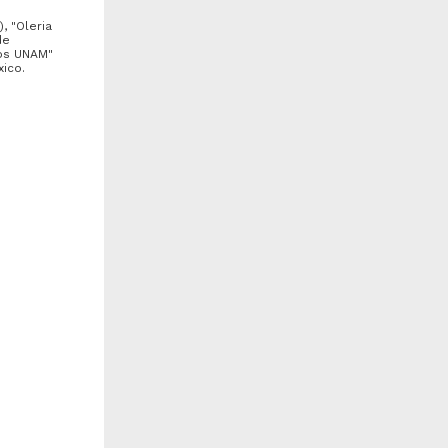
, "Oleria
de
tos UNAM"
xico.
Isotropis foliosa" Crisp
"Parthenium hysterophorus"
Adans.
epartamento de Botánica,
Departamento de Botánica,
nstituto de Biología
Instituto de Biología
IBUNAM)
(IBUNAM)
986-12-31
1986-12-31
iología y Química
Biología y Química