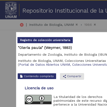
Repositorio Institucional de l
|
cancel
Instituto de Biología, UNAM
1986
Registro de colección universitaria
"Oleria paula" (Weymer, 1883)
Departamento de Zoología, Instituto de Biología (IBU
Instituto de Biología, UNAM,
Colecciones Universitarias 
1 -
(
Portal de Datos Abiertos UNAM, Colecciones Universita
Repositorio
Contenido completo
share
Compartir
Portal de Datos
59,019
Abiertos UNAM,
Licencia de uso
Colecciones
Universitarias
La titularidad de los derechos
patrimoniales de este recurso dig
pertenece a la Universidad Nacio