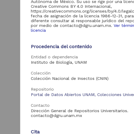
Autónoma de México. Su uso se rige por una licen
Creative Commons BY 4.0 Internacional,
Acervo
https://creativecommons.org/licenses/by/4.0/legal
fecha de asignación de la licencia 1986-12-31, par
Colecciones
59,019
diferente consultar al responsable jurídico del repo
por medio de contacto@dgru.unam.mx.
Ver térmi
Universitarias
licencia
Digitales
Procedencia del contenido
"
S
Tipo de
Entidad o dependencia
recurso
Instituto de Biología, UNAM
D
Registro de
59,019
I
Colección
(
colección
Colección Nacional de Insectos (CNIN)
1
universitaria
B
Repositorio
Portal de Datos Abiertos UNAM, Colecciones Univer
Contacto
Tipo de
Dirección General de Repositorios Universitarios.
contenido
contacto@dgru.unam.mx
Registro de
59,019
colección biológica
Cita