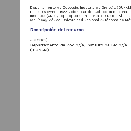
Departamento de Zoología, Instituto de Biología (IBUNAM)
paula" (Weymer, 1883), ejemplar de: Colección Nacional 
Insectos (CNIN), Lepidoptera. En "Portal de Datos Abier
Entidad
(en línea), México, Universidad Nacional Autónoma de Mé
aportante
de la UNAM
Descripción del recurso
Autor(es)
Instituto de Biología,
59,019
Departamento de Zoología, Instituto de Biología
UNAM
(IBUNAM)
Colaborador(es)
C. Velazquez (colector); I. Vargas F. (determinador)
Área de
conocimiento
Tipo
"
Registro de colección biológica
Biología y Química
59,019
Título
"Oleria paula" (Weymer, 1883)
D
I
Fecha
(
Año de
1986-12-31
1
producción
B
Idioma
1986
59,019
spa