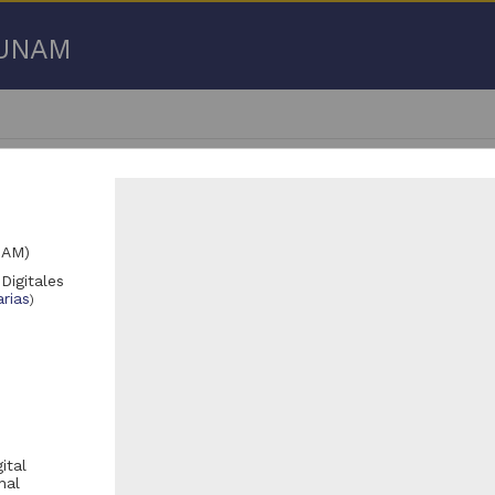
a UNAM
NAM)
Digitales
 50 de
59,019 resultados
rias
)
Registro de colección universitaria
Registro de colección universitaria
ital
nal