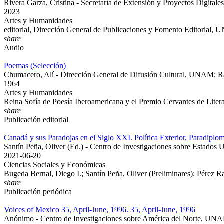
Rivera Garza, Cristina - Secretaría de Extensión y Proyectos Digi
2023
Artes y Humanidades
editorial, Dirección General de Publicaciones y Fomento Editorial
share
Audio
Poemas (Selección)
Chumacero, Alí - Dirección General de Difusión Cultural, UNAM;
1964
Artes y Humanidades
Reina Sofía de Poesía Iberoamericana y el Premio Cervantes de Litera
share
Publicación editorial
Canadá y sus Paradojas en el Siglo XXI. Política Exterior, Paradip
Santín Peña, Oliver (Ed.) - Centro de Investigaciones sobre Estad
2021-06-20
Ciencias Sociales y Económicas
Bugeda Bernal, Diego I.; Santín Peña, Oliver (Preliminares); Pérez Ra
share
Publicación periódica
Voices of Mexico 35, April-June, 1996. 35, April-June, 1996
Anónimo - Centro de Investigaciones sobre América del Norte, UN