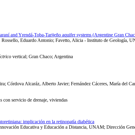
Guaraní and Yrendá-Toba-Tarijeño aquifer systems (Argentine Gran Chac
a; Rossello, Eduardo Antonio; Favetto, Alicia - Instituto de Geología,
éctrico
vertical; Gran Chaco; Argentina
ira; Córdova Alcaráz, Alberto Javier; Fernández Cáceres, María del 
as con servicio de drenaje, viviendas
retiniana: implicación en la retinopatía diabética
, Innovación Educativa y Educación a Distancia, UNAM; Dirección Ge