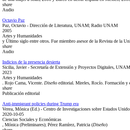
share
Audio
Octavio Paz
Paz, Octavio - Dirección de Literatura, UNAM; Radio UNAM
2005
Artes y Humanidades
y Último siglo entre otros. Fue miembro asesor de la Revista de la U
share
Audio
Indicios de la presencia desierta
Sicilia, Javier - Secretaría de Extensión y Proyectos Digitales, U
2023
Artes y Humanidades
. Rojo Cama, Vicente.
Diseño
editorial. Mireles, Rocío. Formación y
share
Publicación editorial
Anti-immigrant policies during Trump era
Verea, Mónica (Ed.) - Centro de Investigaciones sobre Estados Un
2020-10-05
Ciencias Sociales y Económicas
, Mónica (Preliminares); Pérez Ramírez, Patricia (
Diseño
)
share