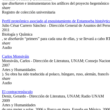
que
diseñaron
e instrumentaron los artífices del proyecto hegemónico 
share
Registro de colección universitaria
Perfil proteómico asociado al enquistamiento de Entamoeba histolytica; 
Julio César Carrero Sánchez - Dirección General de Asuntos del Per
2011
Biología y Química
, se
diseñarán
“primers” para cada una de ellas, y se llevará a cabo 
share
Audio
Carlos Monsiváis
Monsiváis, Carlos - Dirección de Literatura, UNAM; Consejo Nacional
2007
Artes y Humanidades
). Su obra ha sido traducida al polaco, húngaro, ruso, alemán, francés 
share
Audio
El contracrepúsculo
Deniz, Gerardo - Dirección de Literatura, UNAM; Radio UNAM
2009
Artes y Humanidades
de una mujer a solas, 2006 y Barco en tierra. España en México, 2006,