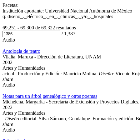
Facetas:
Institución aportante: Universidad Nacional Autónoma de México
q: diseño_._eléctrico_._en_._clinicas_._y/o_._hospitales
69,251 - 69,300 de
69,322 resultados
/
1,387
Audio
Antología de teatro
Vilalta, Maruxa - Dirección de Literatura, UNAM
2002
Artes y Humanidades
actual.. Producción y Edición: Mauricio Molina.
Diseño
: Vicente Ro
share
Audio
Notas para un árbol genealógico y otros poemas
Michelena, Margarita - Secretaría de Extensión y Proyectos Digit
2022
Artes y Humanidades
.
Diseño
editorial. Silva Sámano, Guadalupe. Formación y edición. Bot
share
Audio