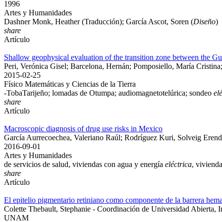
1996
Artes y Humanidades
Dashner Monk, Heather (Traducción); García Ascot, Soren (
Diseño
)
share
Artículo
Shallow geophysical evaluation of the transition zone between the 
Peri, Verónica Gisel; Barcelona, Hernán; Pomposiello, María Cristin
2015-02-25
Físico Matemáticas y Ciencias de la Tierra
-TobaTarijeño; lomadas de Otumpa; audiomagnetotelúrica; sondeo
el
share
Artículo
Macroscopic diagnosis of drug use risks in Mexico
García Aurrecoechea, Valeriano Raúl; Rodríguez Kuri, Solveig Erend
2016-09-01
Artes y Humanidades
de servicios de salud, viviendas con agua y energía
eléctrica
, viviend
share
Artículo
El epitelio pigmentario retiniano como componente de la barrera hemato
Colette Thebault, Stephanie - Coordinación de Universidad Abierta
UNAM