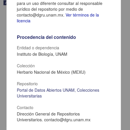
Artículo
para un uso diferente consultar al responsable
jurídico del repositorio por medio de
contacto@dgru.unam.mx.
Ver términos de la
licencia
Procedencia del contenido
Entidad o dependencia
Instituto de Biología, UNAM
Colección
Herbario Nacional de México (MEXU)
Repositorio
Una conversación sobre una laguna en Chiapas
Portal de Datos Abiertos UNAM, Colecciones
Peterson, Frederick A. - Instituto de Investigaciones Filológicas,
Universitarias
UNAM
2016-09-28
Contacto
Artes y Humanidades
Dirección General de Repositorios
share
Universitarios. contacto@dgru.unam.mx