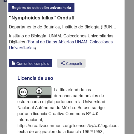
Registro de colección universitaria
"Nymphoides fallax" Ornduff
Departamento de Botánica, Instituto de Biología (IBUNAM)
Instituto de Biología, UNAM,
Colecciones Universitarias
Digitales
(
Portal de Datos Abiertos UNAM, Colecciones
Universitarias
)
Contenido completo
share
Compartir
Licencia de uso
Los tecpaneca después de la caída de Azcapotzalco
La titularidad de los
Barlow, R. H. - Instituto de Investigaciones Filológicas, UNAM
derechos patrimoniales de
2016-09-28
este recurso digital pertenece a la Universidad
Artes y Humanidades
Nacional Autónoma de México. Su uso se rige
share
por una licencia Creative Commons BY 4.0
Internacional,
https://creativecommons.org/licenses/by/4.0/legalcode.es,
fecha de asignación de la licencia 1952/1953,