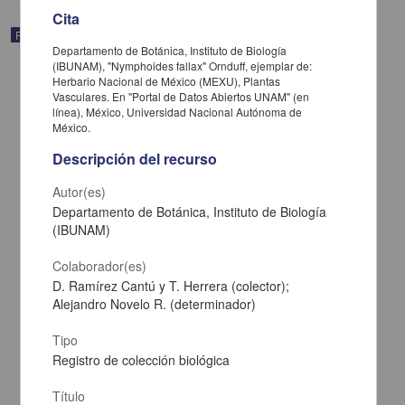
Cita
Registro de colección universitaria
Departamento de Botánica, Instituto de Biología
(IBUNAM), "Nymphoides fallax" Ornduff, ejemplar de:
Herbario Nacional de México (MEXU), Plantas
Vasculares. En "Portal de Datos Abiertos UNAM" (en
línea), México, Universidad Nacional Autónoma de
México.
Descripción del recurso
Autor(es)
Departamento de Botánica, Instituto de Biología
(IBUNAM)
Colaborador(es)
D. Ramírez Cantú y T. Herrera (colector);
"Mimulus glabratus" Kunth
Alejandro Novelo R. (determinador)
Departamento de Botánica, Instituto de Biología (IBUNAM)
1952/1953
Tipo
Biología y Química
Registro de colección biológica
share
Título