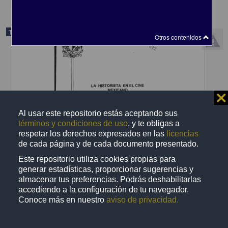
Trabajo de grado
Otros contenidos
⨯
Al usar este repositorio estás aceptando sus
términos y condiciones de uso
, y te obligas a
respetar los derechos expresados en las
licencias
de cada página y de cada documento presentado.
Este repositorio utiliza cookies propias para
generar estadísticas, proporcionar sugerencias y
almacenar tus preferencias. Podrás deshabilitarlas
La historieta en el cine mexicano
accediendo a la configuración de tu navegador.
Ruiz Teran, Omar
Conoce más en nuestro
aviso de privacidad.
2000
Ciencias Sociales y Económicas
La historieta en el cine mexicano