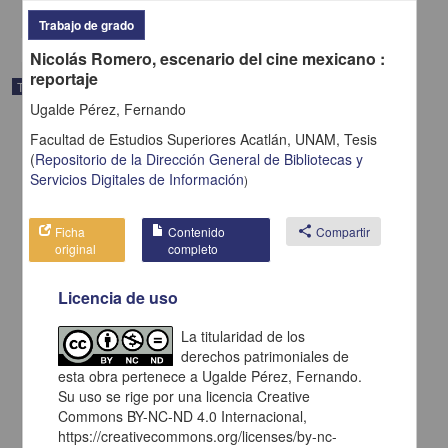
share
Trabajo de grado
Nicolás Romero, escenario del cine mexicano :
reportaje
Trabajo de grado
Ugalde Pérez, Fernando
Facultad de Estudios Superiores Acatlán, UNAM,
Tesis
(
Repositorio de la Dirección General de Bibliotecas y
Servicios Digitales de Información
)
Ficha
Contenido
share
Compartir
original
completo
Licencia de uso
La titularidad de los
derechos patrimoniales de
esta obra pertenece a Ugalde Pérez, Fernando.
El indigena: una figura que se desvanece en el cine mexicano
Su uso se rige por una licencia Creative
Sotelo Herrera, Noe
Commons BY-NC-ND 4.0 Internacional,
2006
https://creativecommons.org/licenses/by-nc-
Ciencias Sociales y Económicas