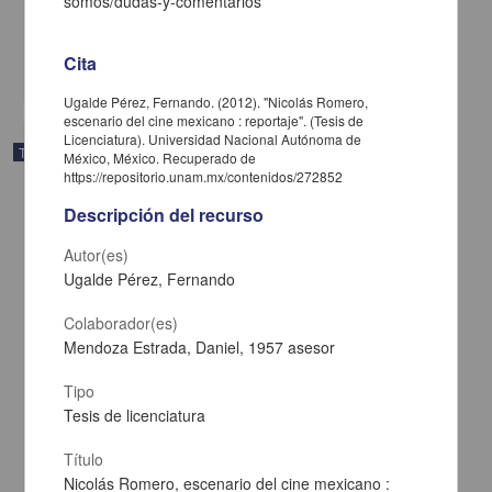
somos/dudas-y-comentarios
Ciencias Sociales y Económicas
"Principio y fin : Arturo Ripstein en el cine mexicano"
Cita
share
Ugalde Pérez, Fernando. (2012). "Nicolás Romero,
escenario del cine mexicano : reportaje". (Tesis de
Licenciatura). Universidad Nacional Autónoma de
Trabajo de grado
México, México. Recuperado de
https://repositorio.unam.mx/contenidos/272852
Descripción del recurso
Autor(es)
Ugalde Pérez, Fernando
Colaborador(es)
Mendoza Estrada, Daniel, 1957 asesor
Tipo
Tesis de licenciatura
Título
Del plató, su estética y detalles : propuesta audiovisual para una
Nicolás Romero, escenario del cine mexicano :