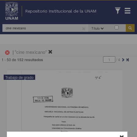
Repositorio Institucional de la UNAM
Título
|
"cine mexicano"
cancel
1 - 50 de
152 resultados
/
4
Trabajo de grado