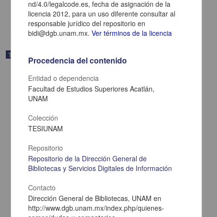
nd/4.0/legalcode.es, fecha de asignación de la
El indigena: una figura que se desvanece en el cine mexicano
licencia 2012, para un uso diferente consultar al
share
responsable jurídico del repositorio en
bidi@dgb.unam.mx.
Ver términos de la licencia
Trabajo de grado
Procedencia del contenido
Entidad o dependencia
Facultad de Estudios Superiores Acatlán,
UNAM
Colección
TESIUNAM
Repositorio
Repositorio de la Dirección General de
Bibliotecas y Servicios Digitales de Información
Contacto
"Principio y fin : Arturo Ripstein en el cine mexicano"
Dirección General de Bibliotecas, UNAM en
Cárdenas Ochoa,Alejandro
http://www.dgb.unam.mx/index.php/quienes-
2013