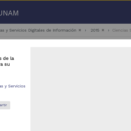
a UNAM
as y Servicios Digitales de Información
2015
Ciencias
 de la
ra su
51 - 2,500 de
2,503 resultados
s y Servicios
bajo de grado
Trabajo de grado
rtir