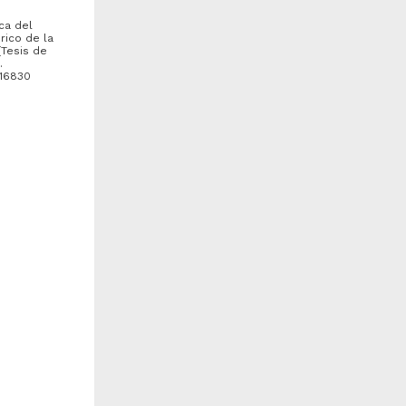
ica del
ico de la
[Tesis de
.
116830
mplementación de juicio
Trayectorias laborales e
olítico contra el presidente
identidad de mujeres
e la república, ejercido a
periodistas de deportes en...
ravés...
 la
ópez González, Armando
Paz Vázquez, Miriam Ericka
su
015
2015
iencias Sociales y
Ciencias Sociales y
conómicas
Económicas