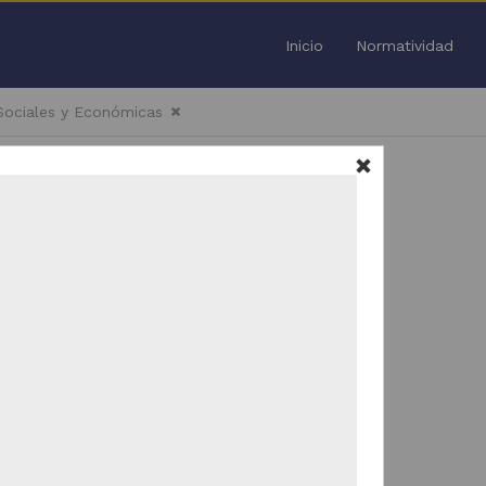
Inicio
Normatividad
 Sociales y Económicas
Todo
/
51
Trabajo de grado