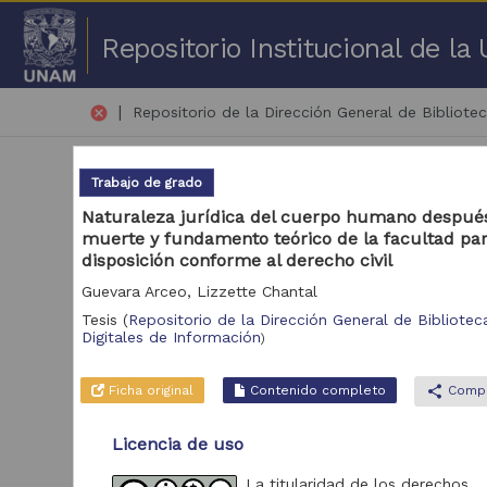
Repositorio Institucional de l
|
cancel
Repositorio de la Dirección General de Bibliotec
Trabajo de grado
Naturaleza jurídica del cuerpo humano después
muerte y fundamento teórico de la facultad pa
disposición conforme al derecho civil
2,4
Guevara Arceo, Lizzette Chantal
Tesis
(
Repositorio de la Dirección General de Biblioteca
Repositorio
Digitales de Información
)
Tra
Repositorio de la
2,503
Dirección General de
Ficha original
Contenido completo
share
Compa
Bibliotecas y
Servicios Digitales de
Licencia de uso
Información
La titularidad de los derechos