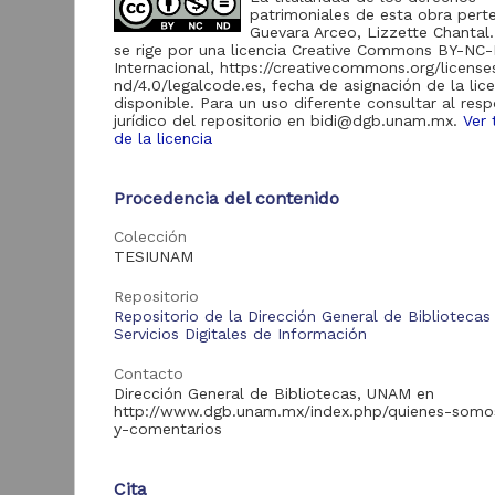
patrimoniales de esta obra pert
Guevara Arceo, Lizzette Chantal
Acervo
se rige por una licencia Creative Commons BY-NC
Internacional, https://creativecommons.org/licens
nd/4.0/legalcode.es, fecha de asignación de la lic
Tesis
2,503
disponible. Para un uso diferente consultar al res
jurídico del repositorio en bidi@dgb.unam.mx.
Ver 
de la licencia
L
Tipo de
e
Procedencia del contenido
recurso
a
Colección
Trabajo de grado
2,503
B
TESIUNAM
2
C
Repositorio
E
Repositorio de la Dirección General de Bibliotecas
Tipo de
Servicios Digitales de Información
contenido
Contacto
Dirección General de Bibliotecas, UNAM en
Tesis de licenciatura
1,817
http://www.dgb.unam.mx/index.php/quienes-somo
y-comentarios
Tesis de maestría
441
Tesis de doctorado
163
Tra
Cita