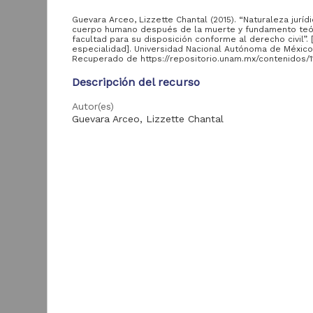
Tesis de especialidad
82
Guevara Arceo, Lizzette Chantal (2015). “Naturaleza juríd
cuerpo humano después de la muerte y fundamento teór
facultad para su disposición conforme al derecho civil”. 
especialidad]. Universidad Nacional Autónoma de México
Entidad
Recuperado de https://repositorio.unam.mx/contenidos/
aportante
de la UNAM
Descripción del recurso
Autor(es)
Facultad de Ciencias
Guevara Arceo, Lizzette Chantal
Políticas y Sociales,
543
UNAM
Colaborador(es)
Facultad de Estudios
Flores Ávalos, Elvial Lucía (asesor)
Superiores Aragón,
283
UNAM
Tipo
I
Facultad de Derecho,
Tesis de especialidad
256
p
UNAM
d
Título
Facultad de
t
230
Naturaleza jurídica del cuerpo humano después de
Economía, UNAM
L
muerte y fundamento teórico de la facultad para 
2
disposición conforme al derecho civil
Facultad de Estudios
C
Superiores Acatlán,
145
E
UNAM
Fecha
2015
Facultad de Filosofía
86
y Letras, UNAM