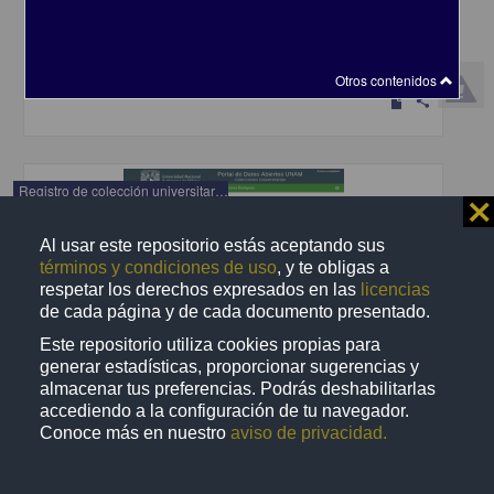
"Magneuptychia libye" (Linnaeus, 1767)
Departamento de Zoología, Instituto de Biología (IBUNAM)
1986-12-31
Biología y Química
Otros contenidos
share
Registro de colección universitaria
⨯
Al usar este repositorio estás aceptando sus
términos y condiciones de uso
, y te obligas a
respetar los derechos expresados en las
licencias
de cada página y de cada documento presentado.
Este repositorio utiliza cookies propias para
generar estadísticas, proporcionar sugerencias y
almacenar tus preferencias. Podrás deshabilitarlas
accediendo a la configuración de tu navegador.
Conoce más en nuestro
aviso de privacidad.