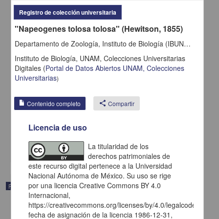
Registro de colección universitaria
"Napeogenes tolosa tolosa" (Hewitson, 1855)
Departamento de Zoología, Instituto de Biología (IBUNAM)
Instituto de Biología, UNAM,
Colecciones Universitarias
Digitales
(
Portal de Datos Abiertos UNAM, Colecciones
Universitarias
)
Contenido completo
share
Compartir
"Anthurium scandens" (Aubl.) Engl.
Departamento de Botánica, Instituto de Biología (IBUNAM)
1986-12-31
Licencia de uso
Biología y Química
La titularidad de los
share
derechos patrimoniales de
este recurso digital pertenece a la Universidad
Nacional Autónoma de México. Su uso se rige
por una licencia Creative Commons BY 4.0
Registro de colección universitaria
Internacional,
https://creativecommons.org/licenses/by/4.0/legalcode.es,
fecha de asignación de la licencia 1986-12-31,