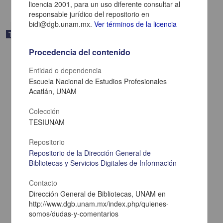
licencia 2001, para un uso diferente consultar al
responsable jurídico del repositorio en
bidi@dgb.unam.mx.
Ver términos de la licencia
Trabajo de grado
Procedencia del contenido
Entidad o dependencia
Escuela Nacional de Estudios Profesionales
Acatlán, UNAM
Colección
TESIUNAM
Repositorio
Repositorio de la Dirección General de
Bibliotecas y Servicios Digitales de Información
Relaciones bilaterales Mexico-India de 1951 a 2000
Contacto
Ruelas Valdes, Diana Maria
Dirección General de Bibliotecas, UNAM en
2001
http://www.dgb.unam.mx/index.php/quienes-
Ciencias Sociales y Económicas
somos/dudas-y-comentarios
share