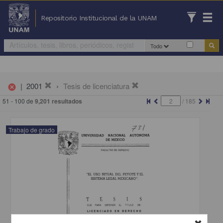
Repositorio Institucional de la UNAM
Todo
|
2001
Tesis de licenciatura
cancel
51 - 100 de
9,201 resultados
/
185
Trabajo de grado