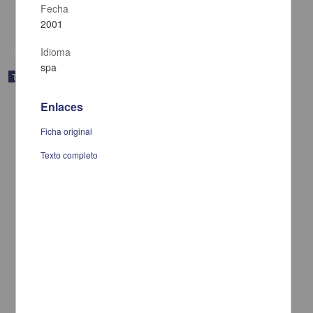
Fecha
share
2001
Idioma
spa
Trabajo de grado
Enlaces
Ficha original
Texto completo
Rediseño de un concepto de comunicacion interna : revista Bigs
Rosales Villa, Luis Fernando
2001