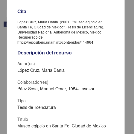
Cita
López Cruz, Maria Dania. (2001). "Museo egipcio en
Trabajo de grado
Santa Fe, Ciudad de Mexico". (Tesis de Licenciatura).
Universidad Nacional Autónoma de México, México.
Recuperado de
https://repositorio.unam.mx/contenidos/414964
Descripción del recurso
Autor(es)
López Cruz, Maria Dania
Colaborador(es)
Páez Sosa, Manuel Omar, 1954-, asesor
Tipo
Tesis de licenciatura
Necesidades educativas especiales y violencia en la familia
Segovia Hernandez
Título
Ramirez Vargas, Viviana
Museo egipcio en Santa Fe, Ciudad de Mexico
2001
Ciencias Sociales y Económicas