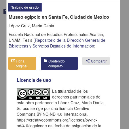
Trabajo de grado
Trabajo de grado
Museo egipcio en Santa Fe, Ciudad de Mexico
López Cruz, Maria Dania
Escuela Nacional de Estudios Profesionales Acatlán,
UNAM,
Tesis
(
Repositorio de la Dirección General de
Bibliotecas y Servicios Digitales de Información
)
Ficha
Contenido
share
Compartir
original
completo
Licencia de uso
La titularidad de los
La jurisprudencia de los tribunales administrativos naturaleza
derechos patrimoniales de
juridica de excepcion
esta obra pertenece a López Cruz, Maria Dania.
Estrada Reyes, Alejandro Francisco
Su uso se rige por una licencia Creative
2001
Commons BY-NC-ND 4.0 Internacional,
Ciencias Sociales y Económicas
https://creativecommons.org/licenses/by-nc-
nd/4.0/legalcode.es, fecha de asignación de la
share