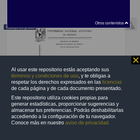
share
Otros contenidos
Trabajo de grado
⨯
Al usar este repositorio estás aceptando sus
términos y condiciones de uso
, y te obligas a
respetar los derechos expresados en las
licencias
de cada página y de cada documento presentado.
Este repositorio utiliza cookies propias para
generar estadísticas, proporcionar sugerencias y
almacenar tus preferencias. Podrás deshabilitarlas
accediendo a la configuración de tu navegador.
Ineficacia del aviso de despido y propuesta de modificaciones a la
Conoce más en nuestro
aviso de privacidad.
Ley federal del trabajo para mejorar su aplicacion
Gomez Torres, Pedro
2001