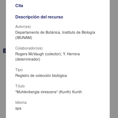
Cita
"Stenomorphus" Dejean, 1831
Descripción del recurso
Departamento de Zoología, Instituto de Biología (IBUNAM)
Biología y Química
Autor(es)
share
Departamento de Botánica, Instituto de Biología
(IBUNAM)
Colaborador(es)
Registro de colección universitaria
Rogers McVaugh (colector); Y. Herrera
(determinador)
Tipo
Registro de colección biológica
Título
"Muhlenbergia virescens" (Kunth) Kunth
Idioma
spa