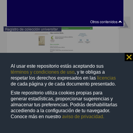
share
Otros contenidos
Registro de colección universitaria
⨯
Al usar este repositorio estás aceptando sus
términos y condiciones de uso
, y te obligas a
respetar los derechos expresados en las
licencias
de cada página y de cada documento presentado.
Este repositorio utiliza cookies propias para
generar estadísticas, proporcionar sugerencias y
almacenar tus preferencias. Podrás deshabilitarlas
accediendo a la configuración de tu navegador.
"Stipa constricta" Hitchc.
Conoce más en nuestro
aviso de privacidad.
Departamento de Botánica, Instituto de Biología (IBUNAM)
Biología y Química