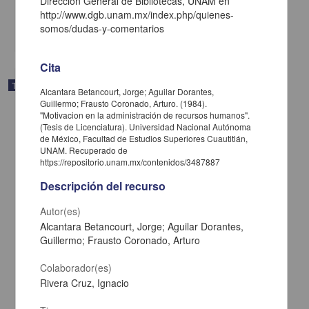
Dirección General de Bibliotecas, UNAM en
Medicina y Ciencias de la Salud
http://www.dgb.unam.mx/index.php/quienes-
somos/dudas-y-comentarios
share
Cita
Trabajo de grado
Alcantara Betancourt, Jorge; Aguilar Dorantes,
Guillermo; Frausto Coronado, Arturo. (1984).
"Motivacion en la administración de recursos humanos".
(Tesis de Licenciatura). Universidad Nacional Autónoma
de México, Facultad de Estudios Superiores Cuautitlán,
UNAM. Recuperado de
https://repositorio.unam.mx/contenidos/3487887
Descripción del recurso
Autor(es)
Alcantara Betancourt, Jorge; Aguilar Dorantes,
Guillermo; Frausto Coronado, Arturo
Colaborador(es)
Rivera Cruz, Ignacio
Alteraciones cardio vasculares observadas en necropsias de
canideos, realizadas en el laboratorio de aptologia de la FES-C de