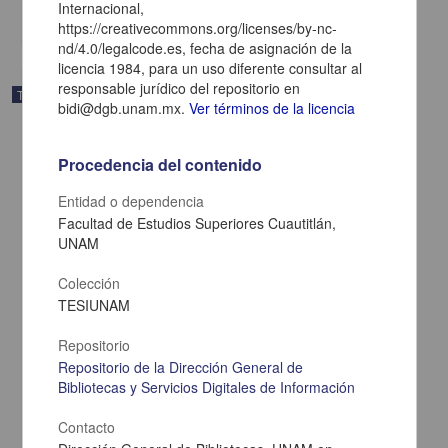
Internacional,
share
https://creativecommons.org/licenses/by-nc-
nd/4.0/legalcode.es, fecha de asignación de la
licencia 1984, para un uso diferente consultar al
responsable jurídico del repositorio en
Trabajo de grado
bidi@dgb.unam.mx.
Ver términos de la licencia
Procedencia del contenido
Entidad o dependencia
Facultad de Estudios Superiores Cuautitlán,
UNAM
Colección
TESIUNAM
Repositorio
Repositorio de la Dirección General de
Bibliotecas y Servicios Digitales de Información
Evaluacion de la eficiencia productiva de un rebano caprino (varias
razas) de segundo parto en Jilotepec, Edo. de Mexico
Contacto
Pineda Sanchez, Edmundo
1984