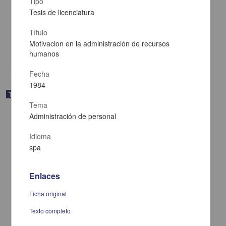
Tipo
julio a diciembre de 1982 y su aplicacion en la clinica de pequenas
especies
Tesis de licenciatura
Manterola Granados, Matilde
1984
Título
Medicina y Ciencias de la Salud
Motivacion en la administración de recursos
humanos
share
Fecha
1984
Trabajo de grado
Tema
Administración de personal
Idioma
spa
Enlaces
Ficha original
Texto completo