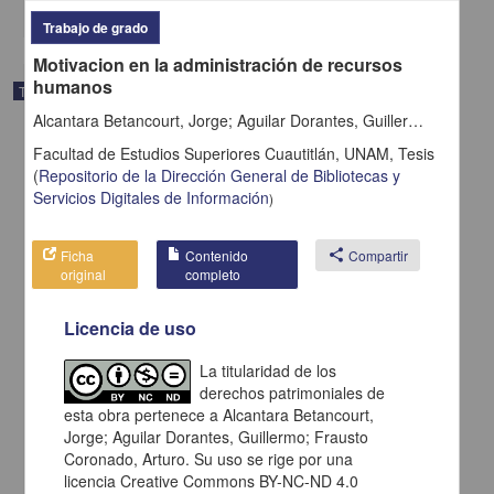
share
Trabajo de grado
Motivacion en la administración de recursos
humanos
Trabajo de grado
Alcantara Betancourt, Jorge; Aguilar Dorantes, Guillermo; Frausto Coronado, Arturo
Facultad de Estudios Superiores Cuautitlán, UNAM,
Tesis
(
Repositorio de la Dirección General de Bibliotecas y
Servicios Digitales de Información
)
Ficha
Contenido
share
Compartir
original
completo
Licencia de uso
La titularidad de los
derechos patrimoniales de
esta obra pertenece a Alcantara Betancourt,
Manual de formulacion de raciones para cerdos
Jorge; Aguilar Dorantes, Guillermo; Frausto
Moreno Ibarra, Ricardo
1984
Coronado, Arturo. Su uso se rige por una
Medicina y Ciencias de la Salud
licencia Creative Commons BY-NC-ND 4.0