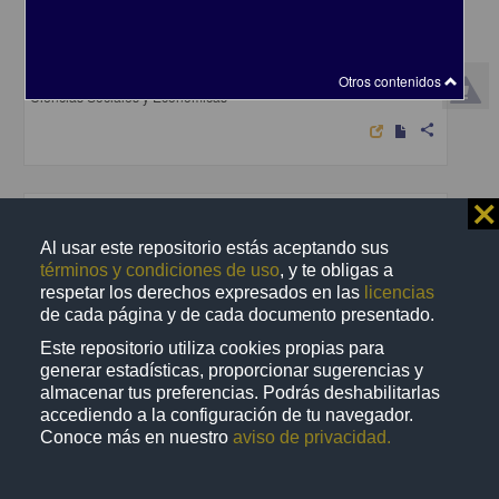
La auditoria a los sistemas automatizados de registro
Martinez Sanchez, Enrique
1984
Otros contenidos
Ciencias Sociales y Económicas
share
⨯
Trabajo de grado
Al usar este repositorio estás aceptando sus
términos y condiciones de uso
, y te obligas a
respetar los derechos expresados en las
licencias
de cada página y de cada documento presentado.
Este repositorio utiliza cookies propias para
generar estadísticas, proporcionar sugerencias y
almacenar tus preferencias. Podrás deshabilitarlas
accediendo a la configuración de tu navegador.
Conoce más en nuestro
aviso de privacidad.