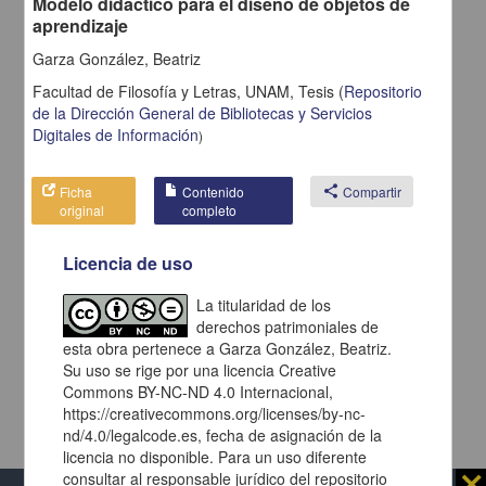
Modelo didáctico para el diseño de objetos de
nuevamente (
ir a la pagina de inicio
).
aprendizaje
Debido a que el enlace posiblemente haya caducado, realizar
Garza González, Beatriz
nuevamente la selección de facetas (
ir a la pagina de inicio
).
Facultad de Filosofía y Letras, UNAM,
Tesis
(
Repositorio
de la Dirección General de Bibliotecas y Servicios
Digitales de Información
)
Ficha
Contenido
share
Compartir
original
completo
Licencia de uso
La titularidad de los
derechos patrimoniales de
esta obra pertenece a Garza González, Beatriz.
Su uso se rige por una licencia Creative
Commons BY-NC-ND 4.0 Internacional,
https://creativecommons.org/licenses/by-nc-
nd/4.0/legalcode.es, fecha de asignación de la
licencia no disponible. Para un uso diferente
⨯
consultar al responsable jurídico del repositorio