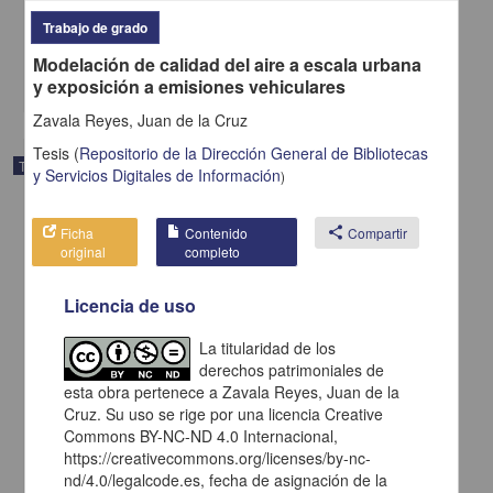
Cruz Rivas, Lorena
2008
Trabajo de grado
Físico Matemáticas y Ciencias de la Tierra
Modelación de calidad del aire a escala urbana
share
y exposición a emisiones vehiculares
Zavala Reyes, Juan de la Cruz
Tesis
(
Repositorio de la Dirección General de Bibliotecas
Trabajo de grado
y Servicios Digitales de Información
)
Ficha
Contenido
share
Compartir
original
completo
Licencia de uso
La titularidad de los
derechos patrimoniales de
esta obra pertenece a Zavala Reyes, Juan de la
Cruz. Su uso se rige por una licencia Creative
Commons BY-NC-ND 4.0 Internacional,
https://creativecommons.org/licenses/by-nc-
nd/4.0/legalcode.es, fecha de asignación de la
Respuesta de la circulación oceánica ante el forzamiento de