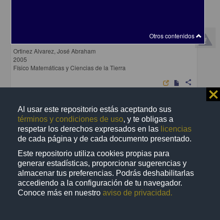
Estudio de los efectos de la urbanizacion y cambio de uso de
Otros contenidos
suelos en el clima y calidad del aire
Ortinez Alvarez, José Abraham
2005
Físico Matemáticas y Ciencias de la Tierra
share
⨯
Al usar este repositorio estás aceptando sus
términos y condiciones de uso
, y te obligas a
Trabajo de grado
respetar los derechos expresados en las
licencias
de cada página y de cada documento presentado.
Este repositorio utiliza cookies propias para
generar estadísticas, proporcionar sugerencias y
almacenar tus preferencias. Podrás deshabilitarlas
accediendo a la configuración de tu navegador.
Conoce más en nuestro
aviso de privacidad.