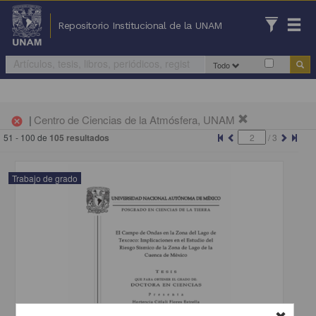
Repositorio Institucional de la UNAM
Todo
|
Centro de Ciencias de la Atmósfera, UNAM
cancel
51 - 100 de
105 resultados
/
3
Trabajo de grado