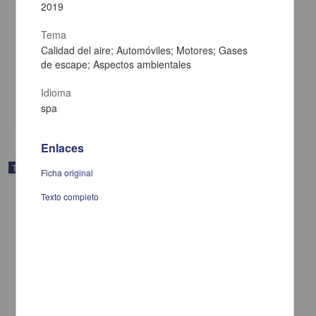
2019
Tema
Un modelo de emisiones de alta resolución temporal y espacial
Calidad del aire; Automóviles; Motores; Gases
usando un simulador de automóviles
de escape; Aspectos ambientales
García Fragoso, Alejandro
2008
Físico Matemáticas y Ciencias de la Tierra
Idioma
spa
share
Enlaces
Trabajo de grado
Ficha original
Texto completo