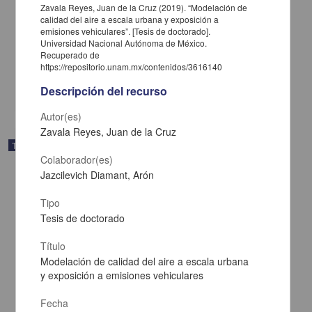
Zavala Reyes, Juan de la Cruz (2019). “Modelación de
Modelo variacional para la remediación de sistemas acuáticos
calidad del aire a escala urbana y exposición a
contaminados
emisiones vehiculares”. [Tesis de doctorado].
Universidad Nacional Autónoma de México.
Reyes Romero, Arturo
Recuperado de
2008
https://repositorio.unam.mx/contenidos/3616140
Físico Matemáticas y Ciencias de la Tierra
Descripción del recurso
share
Autor(es)
Zavala Reyes, Juan de la Cruz
Trabajo de grado
Colaborador(es)
Jazcilevich Diamant, Arón
Tipo
Tesis de doctorado
Título
Modelación de calidad del aire a escala urbana
y exposición a emisiones vehiculares
Fecha