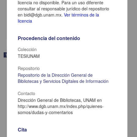
licencia no disponible. Para un uso diferente
eventos de Norte en la Zona del Sistema Arrecifal Veracruzano
consultar al responsable jurídico del repositorio
Rojas Alvarez, Julio
en bidi@dgb.unam.mx.
Ver términos de la
2008
licencia
Físico Matemáticas y Ciencias de la Tierra
share
Procedencia del contenido
Colección
Trabajo de grado
TESIUNAM
Repositorio
Repositorio de la Dirección General de
Bibliotecas y Servicios Digitales de Información
Contacto
Dirección General de Bibliotecas, UNAM en
http://www.dgb.unam.mx/index.php/quienes-
somos/dudas-y-comentarios
Cita