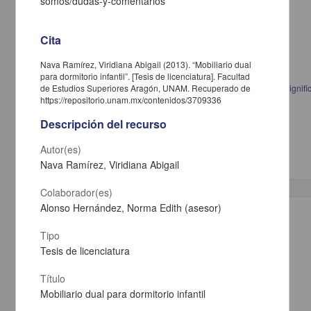
somos/dudas-y-comentarios
Cita
Nava Ramírez, Viridiana Abigail (2013). “Mobiliario dual
para dormitorio infantil”. [Tesis de licenciatura]. Facultad
Psicoanálisis y formación profesional en la FES Iztacala: análisis del signif
de Estudios Superiores Aragón, UNAM. Recuperado de
https://repositorio.unam.mx/contenidos/3709336
Pantoja Palmeros, María Teresa, 1959-
2013
Descripción del recurso
Ciencias Sociales y Económicas,Medicina y Ciencias de la Salud
Maestría en Psicología (Psicología
Clínica
)
Autor(es)
Nava Ramírez, Viridiana Abigail
Colaborador(es)
Alonso Hernández, Norma Edith (asesor)
Trabajo de grado
Tipo
Tesis de licenciatura
Título
Mobiliario dual para dormitorio infantil