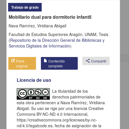
Trabajo de grado
Mobiliario dual para dormitorio infantil
Actividad frontal delta rítmica intermitente como patrón postictal
Villarreal Montemayor, Héctor Jorge; Torres Gómez, Armando
Nava Ramírez, Viridiana Abigail
2013
Medicina y Ciencias de la Salud
Facultad de Estudios Superiores Aragón, UNAM,
Tesis
Especialidad en Medicina (Neurofisiología
Clínica
)
(
Repositorio de la Dirección General de Bibliotecas y
Servicios Digitales de Información
)
Ficha
Contenido
share
Compartir
original
completo
Trabajo de grado
Licencia de uso
La titularidad de los
derechos patrimoniales de
esta obra pertenecen a Nava Ramírez, Viridiana
Abigail. Su uso se rige por una licencia Creative
Commons BY-NC-ND 4.0 Internacional,
https://creativecommons.org/licenses/by-nc-
nd/4.0/legalcode.es, fecha de asignación de la