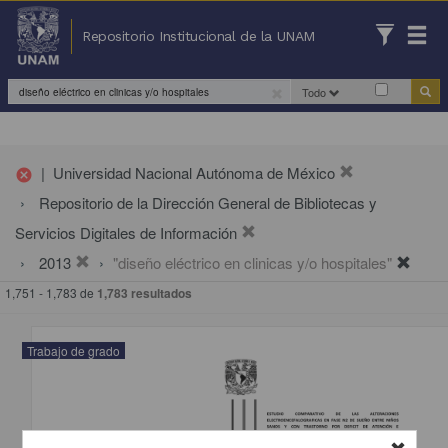
Repositorio Institucional de la UNAM
Todo
|
Universidad Nacional Autónoma de México
cancel
Repositorio de la Dirección General de Bibliotecas y
Servicios Digitales de Información
2013
"diseño eléctrico en clinicas y/o hospitales"
1,751 - 1,783 de
1,783 resultados
Trabajo de grado