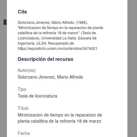
Cita
Trabajo de grado
Solorzano Jimenez, Mario Alfredo. (1986).
"Minimizacion de tiempo en la reparacion de planta
catalitica de la refineria 18 de marzo". (Tesis de
Licenciatura). Universidad La Salle, Escuela de
Ingeniería, ULSA. Recuperado de
https://repositorio.unam.mx/contenidos/3474021
Descripción del recurso
Autor(es)
Solorzano Jimenez, Mario Alfredo
Tipo
Tesis de licenciatura
Título
Calculo de la instalacion electrica para fuerza y alumbrado del
Minimizacion de tiempo en la reparacion de
ingenio San Cristobal
planta catalitica de la refineria 18 de marzo
Ojeda Enciso, Sergio Alberto
1986
Fecha
Ingenierías