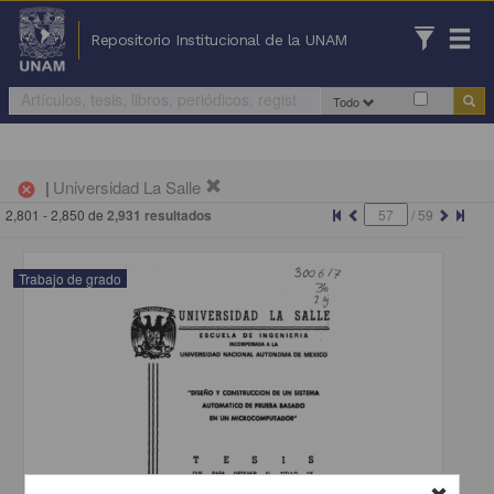
Repositorio Institucional de la UNAM
Todo
|
Universidad La Salle
cancel
2,801 - 2,850 de
2,931 resultados
/
59
Trabajo de grado