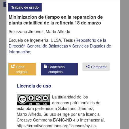
Trabajo de grado
Trabajo de grado
Minimizacion de tiempo en la reparacion de
planta catalitica de la refineria 18 de marzo
Solorzano Jimenez, Mario Alfredo
Escuela de Ingeniería, ULSA,
Tesis
(
Repositorio de la
Dirección General de Bibliotecas y Servicios Digitales de
Información
)
Ficha
Contenido
share
Compartir
original
completo
Licencia de uso
Importancia del metodo de valuacion de inventarios UEPS
monetario en epocas de inflacion
La titularidad de los
Llamas Monjardin, Gustavo Gabriel
derechos patrimoniales de
1986
esta obra pertenece a Solorzano Jimenez,
Ciencias Sociales y Económicas
Mario Alfredo. Su uso se rige por una licencia
share
Creative Commons BY-NC-ND 4.0 Internacional,
https://creativecommons.org/licenses/by-nc-