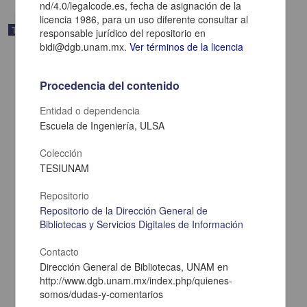
nd/4.0/legalcode.es, fecha de asignación de la
licencia 1986, para un uso diferente consultar al
Trabajo de grado
responsable jurídico del repositorio en
bidi@dgb.unam.mx.
Ver términos de la licencia
Procedencia del contenido
Entidad o dependencia
Escuela de Ingeniería, ULSA
Colección
TESIUNAM
Repositorio
Repositorio de la Dirección General de
Bibliotecas y Servicios Digitales de Información
Programa de desarrollo organizacional aplicado a una empresa
mediana de servicio
Contacto
Garza Malacara, Ricardo
Dirección General de Bibliotecas, UNAM en
1986
http://www.dgb.unam.mx/index.php/quienes-
Ciencias Sociales y Económicas
somos/dudas-y-comentarios
share