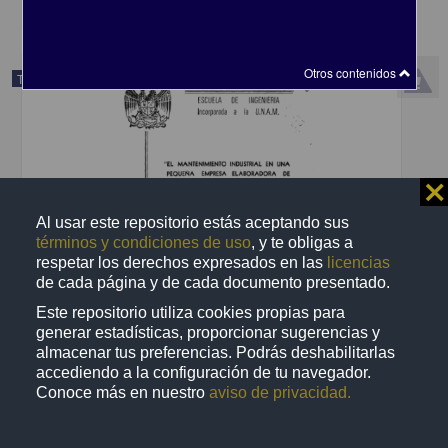
Otros contenidos
Trabajo de grado
⨯
Al usar este repositorio estás aceptando sus
términos y condiciones de uso
, y te obligas a
respetar los derechos expresados en las
licencias
de cada página y de cada documento presentado.
Este repositorio utiliza cookies propias para
generar estadísticas, proporcionar sugerencias y
almacenar tus preferencias. Podrás deshabilitarlas
El mantenimiento industrial en una pequena empresa elaboradora
accediendo a la configuración de tu navegador.
de concreto premezclado
Conoce más en nuestro
aviso de privacidad.
Duarte Castellanos, Eduardo
1986
Ingenierías