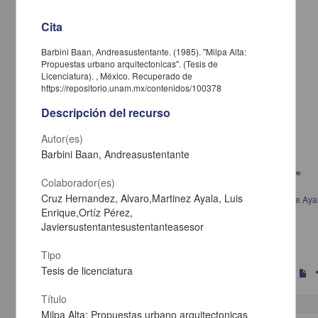
Cita
Barbini Baan, Andreasustentante. (1985). "Milpa Alta:
Propuestas urbano arquitectonicas". (Tesis de
Licenciatura). , México. Recuperado de
https://repositorio.unam.mx/contenidos/100378
Descripción del recurso
Autor(es)
Barbini Baan, Andreasustentante
Colaborador(es)
Cruz Hernandez, Alvaro,Martinez Ayala, Luis
Critica y alternativa arquitectonica de la educacion en la colonia Plan de Aya
corredor de Naucalpan Edo. de Mexico
Enrique,Ortíz Pérez,
Javiersustentantesustentanteasesor
Campos Almaraz, Jorgesustentante
1985
Físico Matemáticas y Ciencias de la Tierra
Tipo
Tesis de licenciatura
s
Título
Milpa Alta: Propuestas urbano arquitectonicas