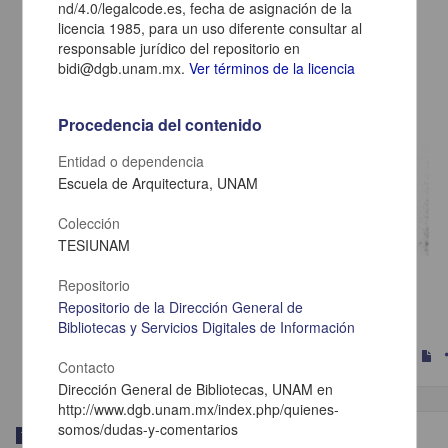
nd/4.0/legalcode.es, fecha de asignación de la
licencia 1985, para un uso diferente consultar al
responsable jurídico del repositorio en
bidi@dgb.unam.mx.
Ver términos de la licencia
Procedencia del contenido
Entidad o dependencia
Escuela de Arquitectura, UNAM
Colección
TESIUNAM
Centro popular Santa Teresa Tlalpan Mexico
Repositorio
Cruz Cerda, Raulsustentante
Repositorio de la Dirección General de
1985
Físico Matemáticas y Ciencias de la Tierra
Bibliotecas y Servicios Digitales de Información
s
Contacto
Dirección General de Bibliotecas, UNAM en
http://www.dgb.unam.mx/index.php/quienes-
somos/dudas-y-comentarios
Trabajo de grado