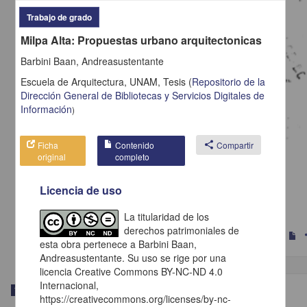
Trabajo de grado
Milpa Alta: Propuestas urbano arquitectonicas
Barbini Baan, Andreasustentante
Escuela de Arquitectura, UNAM,
Tesis
(
Repositorio de la
Dirección General de Bibliotecas y Servicios Digitales de
Información
)
Ficha
Contenido
share
Compartir
original
completo
Refugios en alta pendiente Santa Fe Ciudad de Mexico
Licencia de uso
Estrada García, Victor Hugosustentante
1985
Físico Matemáticas y Ciencias de la Tierra
La titularidad de los
derechos patrimoniales de
s
esta obra pertenece a Barbini Baan,
Andreasustentante. Su uso se rige por una
licencia Creative Commons BY-NC-ND 4.0
Internacional,
Trabajo de grado
https://creativecommons.org/licenses/by-nc-