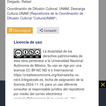
Delgado, Rafael
Coordinación de Difusión Cultural, UNAM,
Descarga
Cultura.UNAM
(
Repositorios de la Coordinación de
Difusión Cultural "CulturaUNAM"
)
Ficha original
share
Compartir
Licencia de uso
La titularidad de los
derechos patrimoniales de
esta obra pertenece a la Universidad Nacional
Autónoma de México. Su uso se rige por una
licencia CC BY-NC-ND 4.0 Internacional
https://creativecommons.org/licenses/by-nc-
nd/4.0/legalcode.es, fecha de asignación de la
⨯
licencia 2024-11-19, para un uso diferente
consultar al responsable jurídico del repositorio
Al usar este repositorio estás aceptando sus
por medio del correo electrónico
términos y condiciones de uso
, y te obligas a
contacto@descargacultura.unam.mx.
Ver
respetar los derechos expresados en las
licencias
Repositorio Institucional de la
términos de la licencia
de cada página y de cada documento presentado.