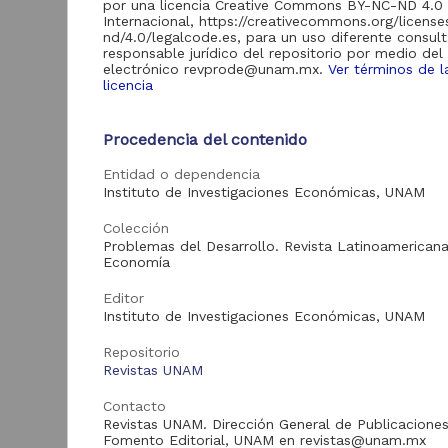
3,659
por una licencia Creative Commons BY-NC-ND 4.0
Servicios Digitales de
Internacional, https://creativecommons.org/licens
Información
nd/4.0/legalcode.es, para un uso diferente consult
responsable jurídico del repositorio por medio del
Biblioteca y
electrónico revprode@unam.mx.
Ver términos de l
Hemeroteca Nacional
2,213
licencia
Digital de México
Revistas UNAM
367
Procedencia del contenido
Repositorio del
S
Instituto de
H
Entidad o dependencia
5
Investigaciones
p
Instituto de Investigaciones Económicas, UNAM
Sociales "RUD-IIS"
O
Repositorio del
Colección
I
Instituto de
Problemas del Desarrollo. Revista Latinoamerican
H
Investigaciones
3
Economía
2
Jurídicas "RU
A
Jurídicas"
Editor
Instituto de Investigaciones Económicas, UNAM
Repositorio del
Centro de
Repositorio
Investigaciones sobre
2
América Latina y el
Revistas UNAM
Caribe "Leopoldo
Zea"
Contacto
Revistas UNAM. Dirección General de Publicaciones
Art
ver más
Fomento Editorial, UNAM en revistas@unam.mx