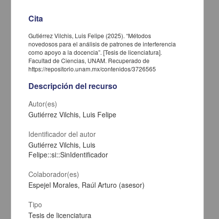
Cita
Gutiérrez Vilchis, Luis Felipe (2025). “Métodos
novedosos para el análisis de patrones de interferencia
como apoyo a la docencia”. [Tesis de licenciatura].
Facultad de Ciencias, UNAM. Recuperado de
https://repositorio.unam.mx/contenidos/3726565
Descripción del recurso
Autor(es)
Gutiérrez Vilchis, Luis Felipe
Numerical simulation of electromagnetically driven flow and
Identificador del autor
temperature distribution inside an electric arc furnace with two non-
Gutiérrez Vilchis, Luis
parallel electrodes
Felipe::si::SinIdentificador
Herrera Ortega, Mario; Ramos-Banderas, J. A.; Hernández-
Bocanegra, C. A.; Beltrán, Alberto - Facultad de Ciencias, UNAM;
Sociedad Mexicana de Física
Colaborador(es)
2025-01-01
Espejel Morales, Raúl Arturo (asesor)
Físico Matemáticas y Ciencias de la Tierra
Tipo
share
Tesis de licenciatura