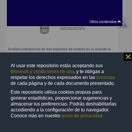
Otros contenidos
Análisis poblacional de tres especies de corales en el arrecife la
Perla del Golfo, Veracruz, México
⨯
Tobón Bravo, Angel Daniel
2025
Al usar este repositorio estás aceptando sus
Biología y Química
términos y condiciones de uso
, y te obligas a
respetar los derechos expresados en las
licencias
share
de cada página y de cada documento presentado.
Este repositorio utiliza cookies propias para
generar estadísticas, proporcionar sugerencias y
Trabajo de grado
almacenar tus preferencias. Podrás deshabilitarlas
accediendo a la configuración de tu navegador.
Conoce más en nuestro
aviso de privacidad.