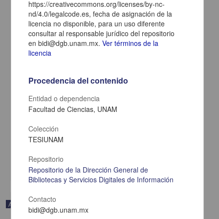
https://creativecommons.org/licenses/by-nc-
nd/4.0/legalcode.es, fecha de asignación de la
licencia no disponible, para un uso diferente
consultar al responsable jurídico del repositorio
en bidi@dgb.unam.mx.
Ver términos de la
licencia
Procedencia del contenido
Entidad o dependencia
Local structure modeling of iron doped triglycine sulphate single
Facultad de Ciencias, UNAM
crystals
Bharati, M.; Singh, V.; Kripal, Ram - Facultad de Ciencias, UNAM;
Colección
Sociedad Mexicana de Física
TESIUNAM
2025-01-01
Físico Matemáticas y Ciencias de la Tierra
Repositorio
share
Repositorio de la Dirección General de
Bibliotecas y Servicios Digitales de Información
Contacto
Artículo
bidi@dgb.unam.mx