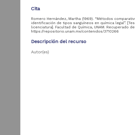
Tesis de especialidad
2,459
Cita
Romero Hernández, Martha (1969). “Métodos comparativ
Entidad
identificación de tipos sanguíneos en química legal”. [Tes
licenciatura]. Facultad de Química, UNAM. Recuperado de
aportante
https://repositorio.unam.mx/contenidos/3710266
de la UNAM
Descripción del recurso
Facultad de Química,
22,210
UNAM
Autor(es)
Romero Hernández, Martha
Facultad de Ciencias,
13,352
UNAM
Tipo
Tesis de licenciatura
Facultad de Estudios
Superiores Zaragoza,
5,589
D
UNAM
Título
f
Métodos comparativos para identificación de tipo
Facultad de Estudios
t
sanguíneos en química legal
Superiores Iztacala,
4,604
UNAM
R
Fecha
1
Facultad de Estudios
1969
B
Superiores
3,811
Cuautitlán, UNAM
Idioma
spa
Escuela Nacional de
Estudios