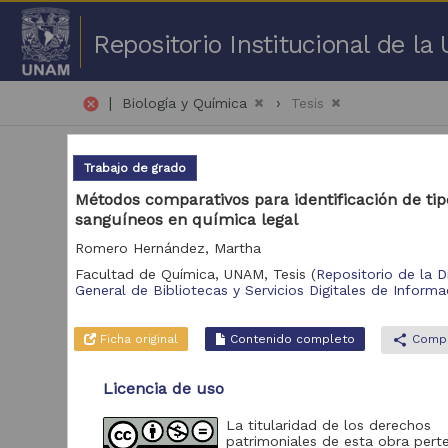
Repositorio Institucional de l
|
cancel
Biología y Química
Tesis
Trabajo de grado
Métodos comparativos para identificación de tip
sanguíneos en química legal
Romero Hernández, Martha
59,
Facultad de Química, UNAM,
Tesis
(
Repositorio de la D
General de Bibliotecas y Servicios Digitales de Informa
Repositorio
Tra
Ficha original
Contenido completo
share
Compa
Repositorio de la
65,920
Dirección General
de Bibliotecas y
Licencia de uso
Servicios Digitales
de Información
La titularidad de los derechos
patrimoniales de esta obra pert