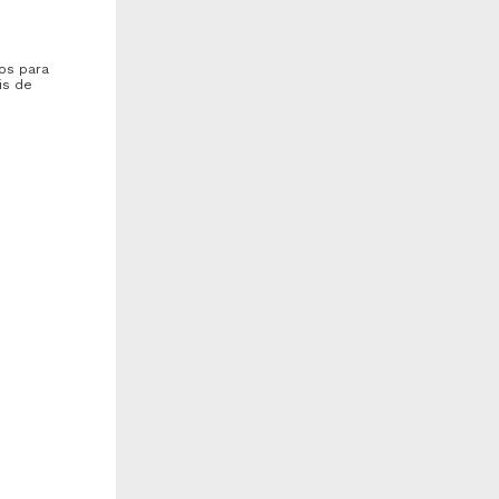
os para
is de
eterminaciones quimicos y
Principios generales de la
isicos en diferentes tipos de
entrevista
s
equilas
uiz Pereyra, Martin
Ballesteros, Amado Manuel
969
Antonio
iología y Química
1969
Biología y Química