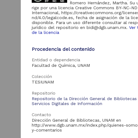
Romero Hernández, Martha. Su 
rige por una licencia Creative Commons BY-NC-ND
Internacional, https://creativecommons.org/licens
Acervo
nd/4.0/legalcode.es, fecha de asignación de la lic
disponible. Para un uso diferente consultar al res
Tesis
65,920
jurídico del repositorio en bidi@dgb.unam.mx.
Ver 
de la licencia
Procedencia del contenido
D
Tipo de
recurso
Entidad o dependencia
Facultad de Química, UNAM
Trabajo de grado
65,920
R
C
Colección
1
TESIUNAM
B
Tipo de
Repositorio
contenido
Repositorio de la Dirección General de Bibliotecas
Servicios Digitales de Información
Tesis de licenciatura
48,277
Contacto
Dirección General de Bibliotecas, UNAM en
Tesis de maestría
10,869
http://www.dgb.unam.mx/index.php/quienes-somo
Tesis de doctorado
4,315
y-comentarios
Tra