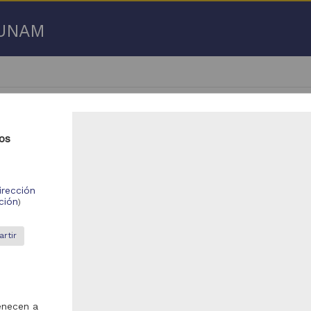
a UNAM
os
951 - 60,000 de
65,920 resultados
irección
ción
)
bajo de grado
Trabajo de grado
rtir
enecen a