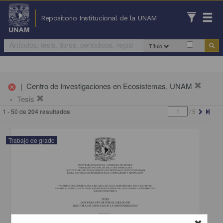
Repositorio Institucional de la UNAM
Título
|
Centro de Investigaciones en Ecosistemas, UNAM
cancel
Tesis
1 - 50 de
204 resultados
/
5
Trabajo de grado