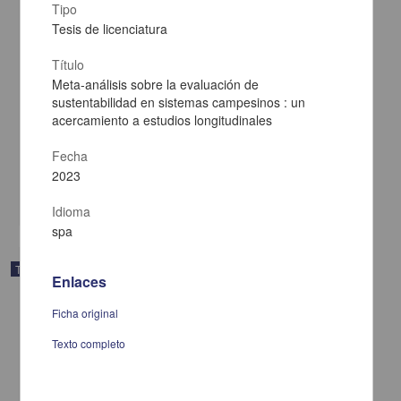
Tipo
Tesis de licenciatura
Título
Meta-análisis sobre la evaluación de
sustentabilidad en sistemas campesinos : un
Agricultura periurbana, calidad y uso de aguas residuales en
acercamiento a estudios longitudinales
Tarímbaro, Michoacán
Figueroa Pasos, Aída
2016
Fecha
Biología y Química
2023
share
Idioma
spa
Trabajo de grado
Enlaces
Ficha original
Texto completo