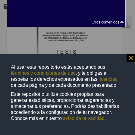
Trabajo de grado
Otros contenidos
⨯
Al usar este repositorio estás aceptando sus
términos y condiciones de uso
, y te obligas a
respetar los derechos expresados en las
licencias
de cada página y de cada documento presentado.
Este repositorio utiliza cookies propias para
Mujeres con huevos : un diagnóstico participativo de la
organización y el sistema de producción de huevo de traspatio con
generar estadísticas, proporcionar sugerencias y
miras al trabajo futuro en Xico, Veracruz
almacenar tus preferencias. Podrás deshabilitarlas
Castillo McCamant, Amanda Citlali
accediendo a la configuración de tu navegador.
2013
Conoce más en nuestro
aviso de privacidad.
Biología y Química
share