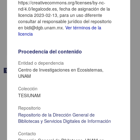
https://creativecommons.org/licenses/by-nc-
nd/4.0/legalcode.es, fecha de asignación de la
Caracterización del sistema de aprovechamiento de recursos
licencia 2023-02-13, para un uso diferente
hídricos de la cuenca del río Cuitzmala Jalisco
consultar al responsable jurídico del repositorio
Islas Saldaña, Luis Alfredo
en bidi@dgb.unam.mx.
Ver términos de la
2021
licencia
Biología y Química
share
Procedencia del contenido
Entidad o dependencia
Centro de Investigaciones en Ecosistemas,
Trabajo de grado
UNAM
Colección
TESIUNAM
Repositorio
Repositorio de la Dirección General de
Bibliotecas y Servicios Digitales de Información
Contacto