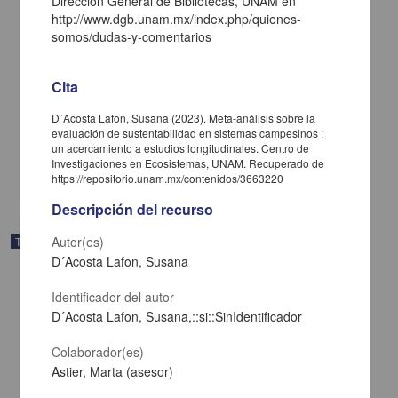
Dirección General de Bibliotecas, UNAM en
http://www.dgb.unam.mx/index.php/quienes-
somos/dudas-y-comentarios
Alimentación y procesos socio-ambientales : estudio etnoecológico
de los patrones alimenticios en la comunidad de Xocoyolzintla,
Cita
Guerrero
Martínez Flores, Gabriela
D´Acosta Lafon, Susana (2023). Meta-análisis sobre la
2017
evaluación de sustentabilidad en sistemas campesinos :
Biología y Química
un acercamiento a estudios longitudinales. Centro de
Investigaciones en Ecosistemas, UNAM. Recuperado de
share
https://repositorio.unam.mx/contenidos/3663220
Descripción del recurso
Autor(es)
Trabajo de grado
D´Acosta Lafon, Susana
Identificador del autor
D´Acosta Lafon, Susana,::si::SinIdentificador
Colaborador(es)
Astier, Marta (asesor)