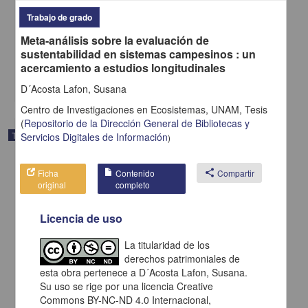
coníferas bajo diferentes intensidades de perturbación en la
Trabajo de grado
Cuenca de Cuitzeo, Michoacán, México
Torres Gómez, Mariano
Meta-análisis sobre la evaluación de
2023
sustentabilidad en sistemas campesinos : un
Biología y Química
acercamiento a estudios longitudinales
share
D´Acosta Lafon, Susana
Centro de Investigaciones en Ecosistemas, UNAM,
Tesis
(
Repositorio de la Dirección General de Bibliotecas y
Trabajo de grado
Servicios Digitales de Información
)
Ficha
Contenido
share
Compartir
original
completo
Licencia de uso
La titularidad de los
derechos patrimoniales de
esta obra pertenece a D´Acosta Lafon, Susana.
Su uso se rige por una licencia Creative
Commons BY-NC-ND 4.0 Internacional,