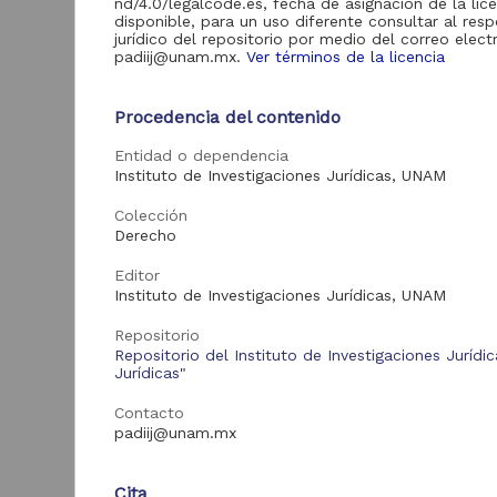
nd/4.0/legalcode.es, fecha de asignación de la lic
Acervo
disponible, para un uso diferente consultar al res
jurídico del repositorio por medio del correo elect
Videoteca Jurídica
1
padiij@unam.mx.
Ver términos de la licencia
Virtual
Procedencia del contenido
Entidad o dependencia
Tipo de
Instituto de Investigaciones Jurídicas, UNAM
recurso
Colección
Video
1
Derecho
Editor
Instituto de Investigaciones Jurídicas, UNAM
Tipo de
contenido
Repositorio
Repositorio del Instituto de Investigaciones Jurídi
Jurídicas"
Mesa de debate
1
Contacto
padiij@unam.mx
Entidad
aportante
Cita