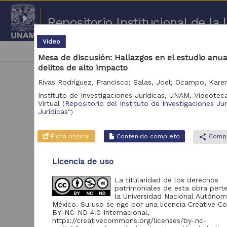
Repositorio Institucional de l
Video
|
cancel
Mesa de debate
Mesa de discusión: Hallazgos en el estudio anua
delitos de alto impacto
Instituto de Investigaciones Jurídicas, UNAM,
Videoteca
Virtual
(
Repositorio del Instituto de Investigaciones Ju
Jurídicas"
)
1 - 
Ficha original
Contenido completo
share
Compa
Repositorio
Licencia de uso
Repositorio del Instituto
1
La titularidad de los derechos
de Investigaciones
patrimoniales de esta obra pert
Jurídicas "RU Jurídicas"
la Universidad Nacional Autóno
México. Su uso se rige por una licencia Creative
BY-NC-ND 4.0 Internacional,
https://creativecommons.org/licenses/by-nc-