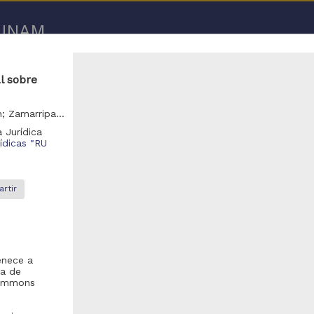
a UNAM
l sobre
Rivas Rodríguez, Francisco; Salas, Joel; Ocampo, Karen; Zamarripa, Marco; Corral Luna, Ricardo
 Jurídica
rídicas "RU
1 de
1 resultados
rtir
Video
enece a
ma de
 Commons