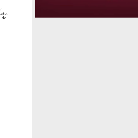
n:
acto.
o de
Karen;
sobre