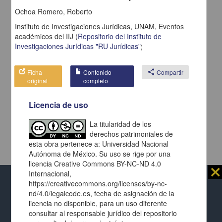
Ochoa Romero, Roberto
Instituto de Investigaciones Jurídicas, UNAM,
Eventos
académicos del IIJ
(
Repositorio del Instituto de
Investigaciones Jurídicas "RU Jurídicas"
)
Ficha
Contenido
share
Compartir
original
completo
Licencia de uso
La titularidad de los
derechos patrimoniales de
esta obra pertenece a: Universidad Nacional
Autónoma de México. Su uso se rige por una
licencia Creative Commons BY-NC-ND 4.0
⨯
Internacional,
https://creativecommons.org/licenses/by-nc-
Al usar este repositorio estás aceptando sus
nd/4.0/legalcode.es, fecha de asignación de la
términos y condiciones de uso
, y te obligas a
licencia no disponible, para un uso diferente
respetar los derechos expresados en las
licencias
Repositorio Institucional de la
consultar al responsable jurídico del repositorio
de cada página y de cada documento presentado.
Universidad Nacional Autónoma de México