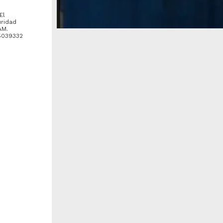
El
uridad
AM.
/5039332
o;
nes en