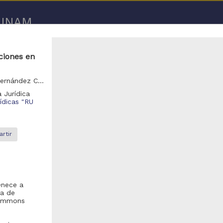
a UNAM
ciones en
Ríos Granados, Gabriela; Bouzas Ortiz, José Alfonso; Hernández Cervantes, Aleida
 Jurídica
rídicas "RU
rtir
enece a
ma de
 Commons