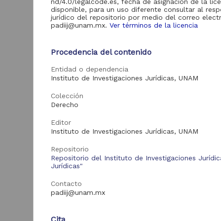
nd/4.0/legalcode.es, fecha de asignación de la lic
Acervo
disponible, para un uso diferente consultar al res
jurídico del repositorio por medio del correo elect
Videoteca Jurídica
1
padiij@unam.mx.
Ver términos de la licencia
Virtual
Procedencia del contenido
Entidad o dependencia
Tipo de
Instituto de Investigaciones Jurídicas, UNAM
recurso
Colección
Video
1
Derecho
Editor
Instituto de Investigaciones Jurídicas, UNAM
Tipo de
contenido
Repositorio
Repositorio del Instituto de Investigaciones Jurídi
Jurídicas"
Mesa de debate
1
Contacto
padiij@unam.mx
Entidad
aportante
Cita