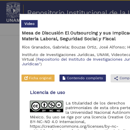
Repositorio Institucional de l
Video
|
cancel
Mesa de debate
Mesa de Discusión El Outsourcing y sus Implica
Materia Laboral, Seguridad Social y Fiscal
Instituto de Investigaciones Jurídicas, UNAM,
Videoteca
Virtual
(
Repositorio del Instituto de Investigaciones Ju
Jurídicas"
)
Ficha original
Contenido completo
share
Compa
Repositorio
Licencia de uso
Repositorio del Instituto
1
La titularidad de los derechos
de Investigaciones
patrimoniales de esta obra pert
Jurídicas "RU Jurídicas"
la Universidad Nacional Autóno
México. Su uso se rige por una licencia Creative
BY-NC-ND 4.0 Internacional,
https://creativecommons.org/licenses/by-nc-