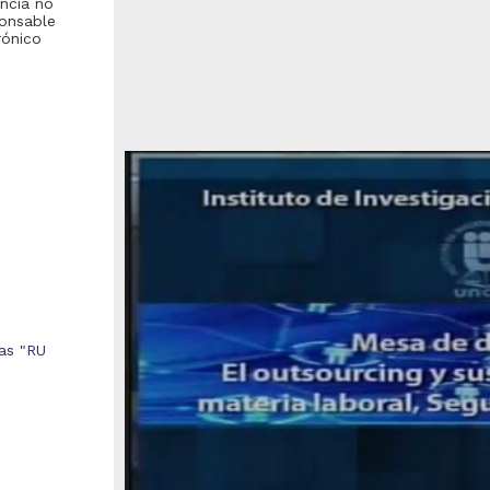
encia no
ponsable
rónico
cas "RU