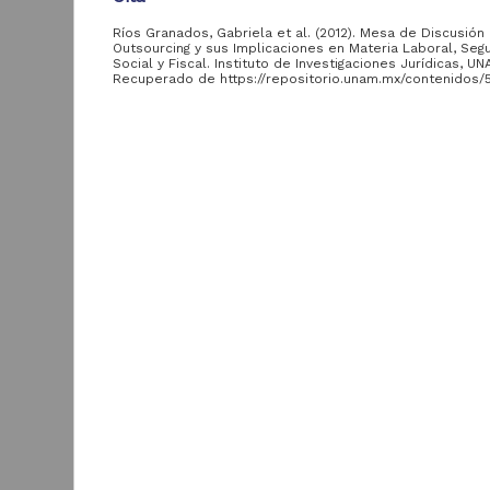
de la UNAM
Ríos Granados, Gabriela et al. (2012). Mesa de Discusión 
Outsourcing y sus Implicaciones en Materia Laboral, Seg
Instituto de
1
Social y Fiscal. Instituto de Investigaciones Jurídicas, UN
Investigaciones
Recuperado de https://repositorio.unam.mx/contenidos
Jurídicas, UNAM
Descripción del recurso
Autor(es)
Ríos Granados, Gabriela; Bouzas Ortiz, José Alfons
Área de
Hernández Cervantes, Aleida
conocimiento
Tipo
Ciencias Sociales y
1
Diálogo
Económicas
Título
Mesa de Discusión El Outsourcing y sus Implicacio
Materia Laboral, Seguridad Social y Fiscal
Año de
Fecha
producción
2012-05-29
2015
1
Tema
Derecho Fiscal; Derecho Social; Mesa de discusión
Idioma