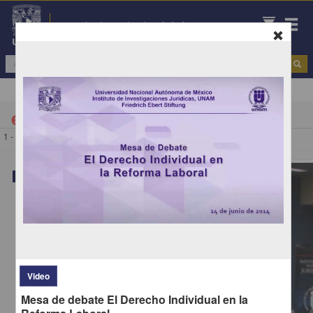
Repositorio Institucional de la UNAM
Todo
|
Mesa de debate
cancel
1 - 1 de
1 resultados
Video
Video
Mesa de debate El Derecho Individual en la