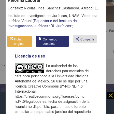
Reforma Laboral
González Nicolás, Inés; Sánchez Castañeda, Alfredo; Esqueda Llanes, Claudia; Flores Villicana, Quetziquel; Barba García, Héctor
Instituto de Investigaciones Jurídicas, UNAM,
Videoteca
Jurídica Virtual
(
Repositorio del Instituto de
Mesa de discusión Recorte al Gasto Público 2015
Investigaciones Jurídicas "RU Jurídicas"
)
Ríos Granados, Gabriela; Vásquez Colmenares, Pedro; Foncerrada Pasc
Instituto de Investigaciones Jurídicas, UNAM
2015-03-05
Ficha
Contenido
share
Compartir
Ciencias Sociales y Económicas
original
completo
Licencia de uso
1 - 1 de
1 resultados
La titularidad de los
derechos patrimoniales de
esta obra pertenece a la Universidad Nacional
Autónoma de México. Su uso se rige por una
licencia Creative Commons BY-NC-ND 4.0
Internacional,
⨯
https://creativecommons.org/licenses/by-nc-
nd/4.0/legalcode.es, fecha de asignación de la
Al usar este repositorio estás aceptando sus
licencia no disponible, para un uso diferente
Repositorio Institucional de la
términos y condiciones de uso
, y te obligas a
Universidad Nacional Autónoma de México
consultar al responsable jurídico del repositorio
respetar los derechos expresados en las
licencias