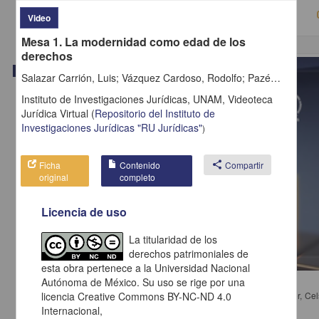
Video
Mesa 1. La modernidad como edad de los
derechos
Video
Salazar Carrión, Luis; Vázquez Cardoso, Rodolfo; Pazé, Valentina; Bovero, Michelangelo
Instituto de Investigaciones Jurídicas, UNAM,
Videoteca
Jurídica Virtual
(
Repositorio del Instituto de
Investigaciones Jurídicas "RU Jurídicas"
)
Ficha
Contenido
share
Compartir
original
completo
Licencia de uso
La titularidad de los
derechos patrimoniales de
esta obra pertenece a la Universidad Nacional
Mesa 4. Democracia en la era de la globalización y del capitalismo
Autónoma de México. Su uso se rige por una
Yturbe Calvo, Corina; Bodei, Remo; Cordera Campos, Rolando; Lafer, Cel
licencia Creative Commons BY-NC-ND 4.0
Michelangelo - Instituto de Investigaciones Jurídicas, UNAM
Internacional,