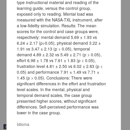
type instructional material and reading of the
learning guide, versus the control group,
exposed only to reading. Mental load was
measured with the NASA-TXL instrument, after
a low-fidelity simulation. Results: The mean
scores for the control and case groups were,
respectively: mental demand 5.69 ± 1.93 vs
6.24 ± 2.17 (p>0.05), physical demand 3.22 ±
1.91 vs 3.47 ± 2.13 (p > 0.05), temporal
demand 4.89 ± 2.32 vs 5.49 ± 2.71 (p > 0.05),
Modificación de las actividades académicas en estudiantes de
effort 6.98 ± 1.78 vs 7.61 ± 1.83 (p < 0.05),
medicina durante la pandemia por COVID-19
frustration level 4.81 ± 2.50 vs 6.02 ± 2.83 (p <
Delgado-Fernández, Abel; Robles-Rivera, Karina; Gómez-Gudiño,
0.05) and performance 7.91 ± 1.49 vs 7.71 ±
Guadalupe; Carrasco-Contreras, Sofia; Negrete-Hernández,
1.45 (p > 0.05). Conclusions: There were
Daniela; Villalobos-Piñera, Katya; Limón-Rojas, Ana Elena;
significant differences in the effort and frustration
Wakida-Kuzunoki, Guillermo Hideo - Facultad de Medicina, UNAM
level scales. In the mental, physical and
2025-01-05
Medicina y Ciencias de la Salud
temporal demand scales, the case group
presented higher scores, without significant
share
differences. Self-perceived performance was
lower in the case group.
Idioma
Artículo