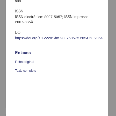
spa
ISSN
ISSN electrónico: 2007-5057; ISSN impreso:
2007-865X
DOI
https://doi.org/10.22201/fm.20075057e.2024.50.23547
Enlaces
Ficha original
Texto completo
¿Autonomía en riesgo? Ética y la dependencia de la inteligencia
artificial generativa en la formación médica
Sánchez Mendiola, Melchor - Facultad de Medicina, UNAM
2025-01-05
Medicina y Ciencias de la Salud
share