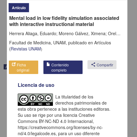
Osorio, Laura Alejandra; Moreno Gómez, Mateo; Moreno Gómez,
Juanita; Rojas Paguanquiza, Karla Liseth; Rojas Paguanquiza,
Artículo
Donald Jehison; Quintero Cabrera, Yuly Mabel; Pantoja Chazatar,
Mental load in low fidelity simulation associated
Lency Yurani; Moreno Gómez, Germán Alberto - Facultad de
Medicina, UNAM
with interactive instructional material
2025-01-05
Medicina y Ciencias de la Salud
Herrera Aliaga, Eduardo; Moreno Gálvez, Ximena; Orellana Walden, Renán; Gloria, Gloria; Ruiz Arriagada, Cecilia
Facultad de Medicina, UNAM,
publicado en
Artículos
share
(
Revistas UNAM
)
Ficha
Contenido
share
Compartir
Artículo
original
completo
Licencia de uso
La titularidad de los
derechos patrimoniales de
esta obra pertenece a las instituciones editoras.
Su uso se rige por una licencia Creative
Commons BY-NC-ND 4.0 Internacional,
https://creativecommons.org/licenses/by-nc-
nd/4.0/legalcode.es, para un uso diferente