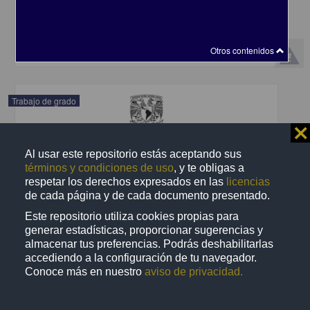
Contreras Estrada, Daniela
2025
Medicina y Ciencias de la Salud
share
Otros contenidos
Trabajo de grado
⨯
Al usar este repositorio estás aceptando sus
términos y condiciones de uso
, y te obligas a
respetar los derechos expresados en las
licencias
de cada página y de cada documento presentado.
Este repositorio utiliza cookies propias para
generar estadísticas, proporcionar sugerencias y
almacenar tus preferencias. Podrás deshabilitarlas
accediendo a la configuración de tu navegador.
Conoce más en nuestro
aviso de privacidad.
Análisis bioético del dolor y sufrimiento en mujeres con