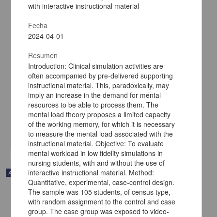
with interactive instructional material
Fecha
2024-04-01
Resumen
Introduction: Clinical simulation activities are
often accompanied by pre-delivered supporting
Percepción de los médicos internos sobre la implementación del
método socrático como estrategia de aprendizaje
instructional material. This, paradoxically, may
Andrade-Castellanos, Carlos Alberto; Cuevas-Álvarez, Leobardo;
imply an increase in the demand for mental
Ramos-Herrera, Igor Martín - Facultad de Medicina, UNAM
resources to be able to process them. The
2025-01-05
mental load theory proposes a limited capacity
Medicina y Ciencias de la Salud
of the working memory, for which it is necessary
to measure the mental load associated with the
share
instructional material. Objective: To evaluate
mental workload in low fidelity simulations in
nursing students, with and without the use of
interactive instructional material. Method:
Artículo
Quantitative, experimental, case-control design.
The sample was 105 students, of census type,
with random assignment to the control and case
group. The case group was exposed to video-