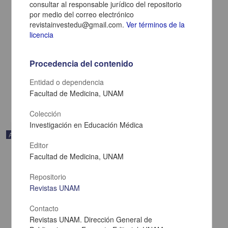
consultar al responsable jurídico del repositorio
por medio del correo electrónico
revistainvestedu@gmail.com.
Ver términos de la
Oportunidades de la inteligencia artificial en los posgrados de
licencia
medicina deportiva y áreas afines
Bustos-Viviescas, Brian Johan; García Yerena, Carlos Enrique;
Villamizar Navarro, Amalia - Facultad de Medicina, UNAM
Procedencia del contenido
2025-01-05
Medicina y Ciencias de la Salud
Entidad o dependencia
Facultad de Medicina, UNAM
share
Colección
Investigación en Educación Médica
Artículo
Editor
Facultad de Medicina, UNAM
Repositorio
Revistas UNAM
Contacto
Revistas UNAM. Dirección General de