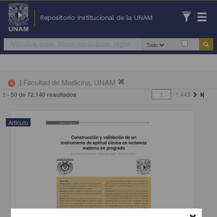
Repositorio Institucional de la UNAM
Todo
|
Facultad de Medicina, UNAM
cancel
1 - 50 de
72,140 resultados
/
1,443
Artículo