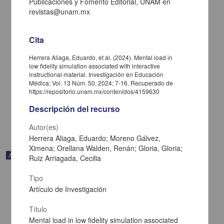
Publicaciones y Fomento Editorial, UNAM en
revistas@unam.mx
Cita
Trayectorias académicas de tres generaciones de una licenciatura
Herrera Aliaga, Eduardo, et al. (2024). Mental load in
en Medicina durante la pandemia por COVID-19
low fidelity simulation associated with interactive
Bautista-Rodríguez, Gabriela; Fortoul, Teresa Imelda - Facultad de
instructional material. Investigación en Educación
Medicina, UNAM
Médica; Vol. 13 Núm. 50, 2024; 7-16. Recuperado de
2025-01-05
https://repositorio.unam.mx/contenidos/4159630
Medicina y Ciencias de la Salud
Descripción del recurso
share
Autor(es)
Herrera Aliaga, Eduardo; Moreno Gálvez,
Ximena; Orellana Walden, Renán; Gloria, Gloria;
Artículo
Ruiz Arriagada, Cecilia
Tipo
Artículo de Investigación
Título
Mental load in low fidelity simulation associated