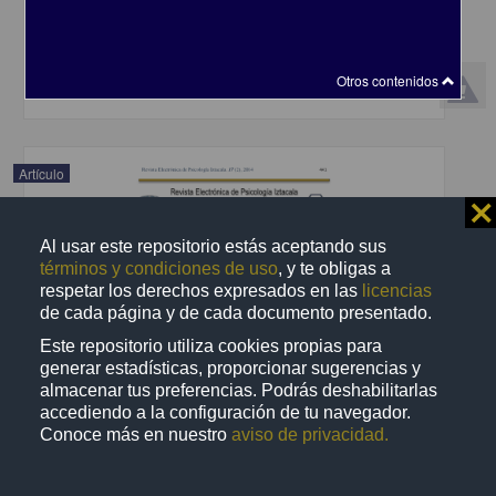
Iztacala, UNAM
2015-02-19
Artes y Humanidades
Otros contenidos
share
Artículo
⨯
Al usar este repositorio estás aceptando sus
términos y condiciones de uso
, y te obligas a
respetar los derechos expresados en las
licencias
de cada página y de cada documento presentado.
Este repositorio utiliza cookies propias para
generar estadísticas, proporcionar sugerencias y
almacenar tus preferencias. Podrás deshabilitarlas
accediendo a la configuración de tu navegador.
Conoce más en nuestro
aviso de privacidad.