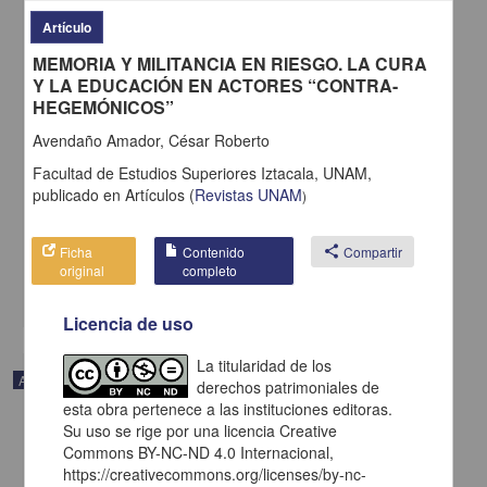
Artículo
MEMORIA Y MILITANCIA EN RIESGO. LA CURA
Y LA EDUCACIÓN EN ACTORES “CONTRA-
HEGEMÓNICOS”
Avendaño Amador, César Roberto
CARACTERÍSTICAS PSICOMÉTRICAS DE UNA ESCALA DE
ADHERENCIA AL TRATAMIENTO DE DIABETES MELLITUS II E
Facultad de Estudios Superiores Iztacala, UNAM,
HIPERTENSIÓN EN UNA MUESTRA DE PACIENTES.
publicado en
Artículos
(
Revistas UNAM
)
Salinas Rodríguez, Jorge Luis; Espinosa Sierra, Violeta; González
Díaz, Héctor - Facultad de Estudios Superiores Iztacala, UNAM
2015-03-01
Ficha
Contenido
share
Compartir
Artes y Humanidades
original
completo
share
Licencia de uso
La titularidad de los
Artículo
derechos patrimoniales de
esta obra pertenece a las instituciones editoras.
Su uso se rige por una licencia Creative
Commons BY-NC-ND 4.0 Internacional,
https://creativecommons.org/licenses/by-nc-