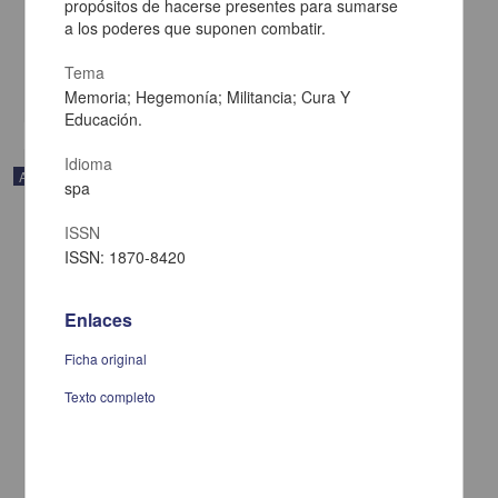
propósitos de hacerse presentes para sumarse
de Estudios Superiores Iztacala, UNAM
a los poderes que suponen combatir.
2015-03-01
Artes y Humanidades
Tema
share
Memoria; Hegemonía; Militancia; Cura Y
Educación.
Idioma
Artículo
spa
ISSN
ISSN: 1870-8420
Enlaces
Ficha original
Texto completo