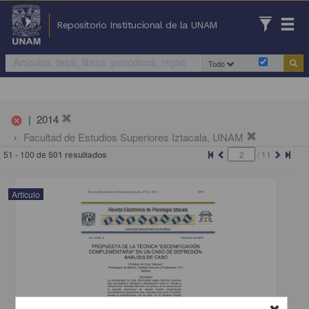
Repositorio Institucional de la UNAM
Todo
|
2014
cancel
Facultad de Estudios Superiores Iztacala, UNAM
51 - 100 de
501 resultados
/
11
Artículo