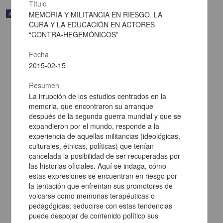
Título
Artículo
MEMORIA Y MILITANCIA EN RIESGO. LA
CURA Y LA EDUCACIÓN EN ACTORES
“CONTRA-HEGEMÓNICOS”
Fecha
2015-02-15
Resumen
La irrupción de los estudios centrados en la
memoria, que encontraron su arranque
después de la segunda guerra mundial y que se
expandieron por el mundo, responde a la
experiencia de aquellas militancias (ideológicas,
culturales, étnicas, políticas) que tenían
cancelada la posibilidad de ser recuperadas por
VALIDACIÓN EMPÍRICA DE UN PROCEDIMIENTO ECONÓMICO
las historias oficiales. Aquí se indaga, cómo
PARA DEMOSTRAR Y ESTUDIAR EL CONDICIONAMIENTO
estas expresiones se encuentran en riesgo por
OPERANTE.
la tentación que enfrentan sus promotores de
Pulido Rull, Marco Antonio; Quiroz Estrada, Fernando; Aldama
volcarse como memorias terapéuticas o
Castel, Elizabeth; Bolivar Carranza, María José; Camacho
Camacho, Karla; Castelán Torres, José; Lemus Vargas, David;
pedagógicas; seducirse con estas tendencias
Morales Cruz, José Antonio; Morales Juárez, Kenia; Ortega
puede despojar de contenido político sus
Zamora, Ximena; Rodríguez Garduño, María Fernanda - Facultad