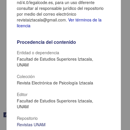
nd/4.0/legalcode.es, para un uso diferente
consultar al responsable jurídico del repositorio
por medio del correo electrónico
revistaiztacala@gmail.com.
Ver términos de la
licencia
Procedencia del contenido
Entidad o dependencia
RELACIONES SOCIALES Y ESCOLARES DE ALUMNOS
Facultad de Estudios Superiores Iztacala,
UNIVERSITARIOS. DIFERENCIAS DE GÉNERO
UNAM
Soria Trujano, Rocío; Ávila Ramos, Edy; Ramírez Ayala, July Ivett -
Facultad de Estudios Superiores Iztacala, UNAM
Colección
2015-03-01
Revista Electrónica de Psicología Iztacala
Artes y Humanidades
share
Editor
Facultad de Estudios Superiores Iztacala,
UNAM
Artículo
Repositorio
Revistas UNAM