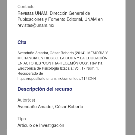
Contacto
Revistas UNAM. Dirección General de
Publicaciones y Fomento Editorial, UNAM en
revistas@unam.mx
Cita
Avendaño Amador, César Roberto (2014). MEMORIA Y
MILITANCIA EN RIESGO. LA CURA Y LA EDUCACIÓN
EN ACTORES “CONTRA-HEGEMÓNICOS”. Revista
Electrónica de Psicología Iztacala; Vol. 17 Núm. 1.
NIVEL DE DEPRESIÓN EN PERSONAS MAYORES DE 65 AÑOS
Recuperado de
DEL ESTADO DE YUCATÁN SEGÚN SU CONTEXTO SOCIAL
https://repositorio.unam.mx/contenidos/4143244
Cosgaya Sandoval, Luis Elmer; Ramírez Castro, Ericka Inés; Pinto
Descripción del recurso
Loría, Maria De Lourdes; Viejo Medina, Yrlen Victoria; Compañ
Escalante, Alfredo Antonio; Pérez Caamal, Yamelia Azucena -
Autor(es)
Facultad de Estudios Superiores Iztacala, UNAM
2015-03-01
Avendaño Amador, César Roberto
Artes y Humanidades
Tipo
share
Artículo de Investigación