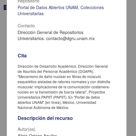
Repositorio
Portal de Datos Abiertos UNAM, Colecciones
Trabajo de grado
Universitarias
Contacto
Dirección General de Repositorios
Universitarios. contacto@dgru.unam.mx
Cita
Dirección de Desarrollo Académico, Dirección General
de Asuntos del Personal Académico (DGAPA).
"Mecanismo de daño nuclear en fibras de músculo
esquelético aisladas de ratones normales y con distrofia
muscular: implicaciones de la comunicación costámera-
núcleo en la transmisión de fuerza lateral", Proyectos
Caracterización de mutaciones de los genes del tripsinógeno
Universitarios PAPIIT (PAPIIT). En "Portal de datos
catiónico, inhibidor del tripsinógeno catiónico y de la fibrosis
abiertos UNAM" (en línea), México, Universidad
quística en pacientes mexicanos con pancreatitis crónica
Nacional Autónoma de México.
hereditaria e idiopática
Descripción del recurso
Peláez Luna, Mario César
2020
Autor(es)
Medicina y Ciencias de la Salud
Tesis de
maestría
Alicia Ortega Aguilar