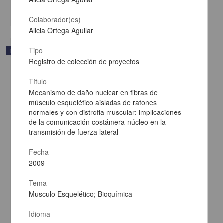
share
Colaborador(es)
Alicia Ortega Aguilar
Tipo
Trabajo de grado
Registro de colección de proyectos
Título
Mecanismo de daño nuclear en fibras de
músculo esquelético aisladas de ratones
normales y con distrofia muscular: implicaciones
de la comunicación costámera-núcleo en la
transmisión de fuerza lateral
Fecha
2009
Tema
Musculo Esquelético; Bioquímica
Estudio cuantitativo del espesor de la corteza cerebral humana en
imágenes por resonancia magnética de sujetos sanos y con
Idioma
Alzheimer