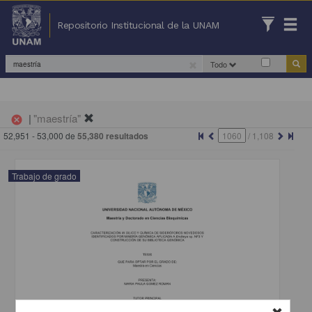
Repositorio Institucional de la UNAM
Todo
|
"maestría"
cancel
52,951 - 53,000 de
55,380 resultados
/
1,108
Trabajo de grado