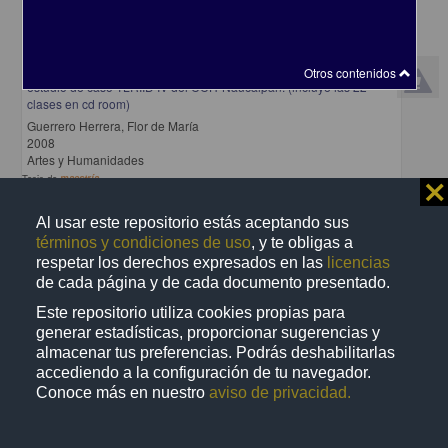
El círculo de lectores, caracterización y ensayo didáctico
(CIRLECED), una propuesta didáctica para fortalecer los
aprendizajes adquiridos en losTLRIID a nivel medio superior:
Otros contenidos
estudio de caso TLRIID IV del CCH-Naucalpan. (incluye las 22
clases en cd room)
Guerrero Herrera, Flor de María
2008
Artes y Humanidades
Tesis de
maestría
⨯
share
Al usar este repositorio estás aceptando sus
términos y condiciones de uso
, y te obligas a
respetar los derechos expresados en las
licencias
de cada página y de cada documento presentado.
Trabajo de grado
Este repositorio utiliza cookies propias para
generar estadísticas, proporcionar sugerencias y
almacenar tus preferencias. Podrás deshabilitarlas
accediendo a la configuración de tu navegador.
Conoce más en nuestro
aviso de privacidad.