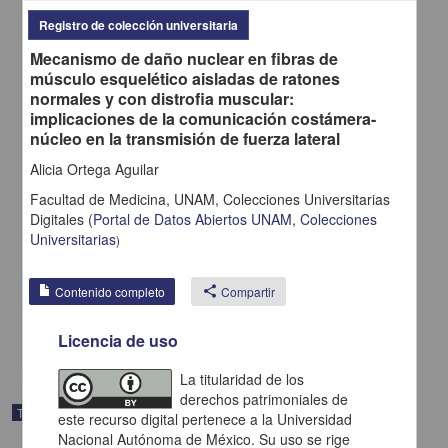
Registro de colección universitaria
Mecanismo de daño nuclear en fibras de
músculo esquelético aisladas de ratones
normales y con distrofia muscular:
implicaciones de la comunicación costámera-
núcleo en la transmisión de fuerza lateral
Alicia Ortega Aguilar
Cocinas, despensas y dinero: intervención de políticas y programas
Facultad de Medicina, UNAM,
Colecciones Universitarias
alimentarios en prácticas sociales del Sistema Alimentario de Santa
Digitales
(
Portal de Datos Abiertos UNAM, Colecciones
Catarina Juquila, Oax. (2010-2018)
Universitarias
)
Santoyo Palacios, Alejandra Berenice
2020
Ciencias Sociales y Económicas
Contenido completo
share
Compartir
Tesis de
maestría
share
Licencia de uso
La titularidad de los
derechos patrimoniales de
Trabajo de grado
este recurso digital pertenece a la Universidad
Nacional Autónoma de México. Su uso se rige