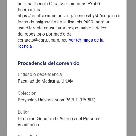
por una licencia Creative Commons BY 4.0
Internacional,
https://creativecommons.org/licenses/by/4.0/legalcode.es,
fecha de asignación de la licencia 2009, para un
uso diferente consultar al responsable jurídico
del repositorio por medio de
contacto@dgru.unam.mx.
Ver términos de la
licencia
Procedencia del contenido
Entidad o dependencia
El reconocimiento de los derechos laborales a los policías
Facultad de Medicina, UNAM
preventivos de la Ciudad de México: un factor para la disminución
de la violencia estructural, periodo 1995-2019
Colección
Jiménez Pérez, Angel Erik
Proyectos Universitarios PAPIIT (PAPIIT)
2021
Ciencias Sociales y Económicas
Editor
Tesis de
maestría
Dirección General de Asuntos del Personal
share
Académico