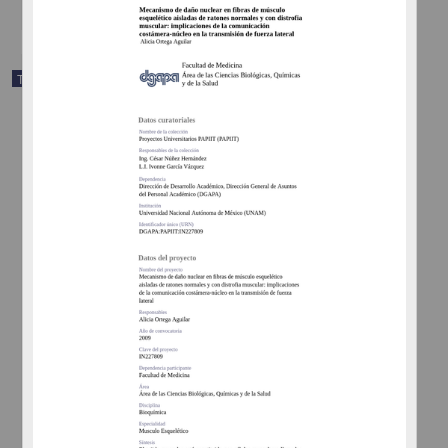
Trabajo de grado
Estudio Histologico comparado del ovario y la vagina del conejo
Sylvilagus floridamus y de las liebres Lepus callotis y Lepus
flavigularis (Mammalia: Lagomorpha)
Portales Betancourt, Gloria Luz
1996