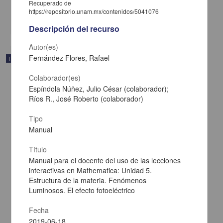
Recuperado de
Físico Matemáticas y Ciencias de la Tierra
https://repositorio.unam.mx/contenidos/5041076
share
Descripción del recurso
Autor(es)
Fernández Flores, Rafael
Documentación académica y de investigación
Colaborador(es)
Espíndola Núñez, Julio César (colaborador);
Ríos R., José Roberto (colaborador)
Tipo
Manual
Título
Manual para el docente del uso de las lecciones
interactivas en Mathematica: Unidad 5.
Estructura de la materia. Fenómenos
Luminosos. El efecto fotoeléctrico
Manual para el docente del uso de las lecciones interactivas en
Fecha
Mathematica: Unidad 5. Estructura de la materia. Fenómenos
2019-06-18
Luminosos. Modelo de Rutherford