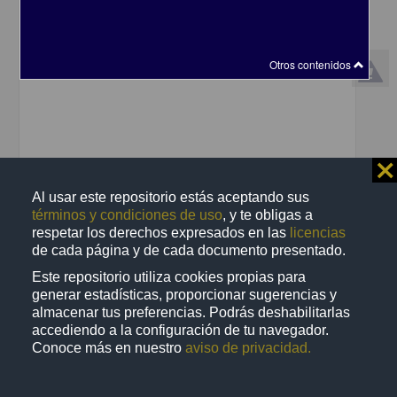
Otros contenidos
⨯
Al usar este repositorio estás aceptando sus
términos y condiciones de uso
, y te obligas a
Manual para el docente del uso de las lecciones interactivas en
respetar los derechos expresados en las
licencias
Mathematica: Lección 12 de 16: Convección natural
de cada página y de cada documento presentado.
Fernández Flores, Rafael - Dirección General de Cómputo y de
Tecnologías de Información y Comunicación, UNAM; Facultad de
Este repositorio utiliza cookies propias para
Química, UNAM
generar estadísticas, proporcionar sugerencias y
2019-06-13
almacenar tus preferencias. Podrás deshabilitarlas
Físico Matemáticas y Ciencias de la Tierra
accediendo a la configuración de tu navegador.
share
Conoce más en nuestro
aviso de privacidad.