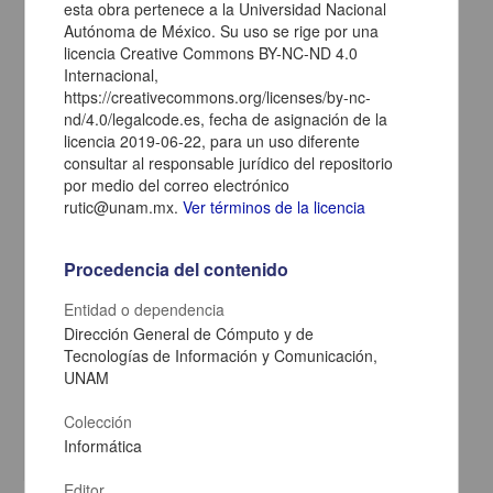
esta obra pertenece a la Universidad Nacional
Autónoma de México. Su uso se rige por una
licencia Creative Commons BY-NC-ND 4.0
Internacional,
https://creativecommons.org/licenses/by-nc-
nd/4.0/legalcode.es, fecha de asignación de la
licencia 2019-06-22, para un uso diferente
consultar al responsable jurídico del repositorio
por medio del correo electrónico
rutic@unam.mx.
Ver términos de la licencia
Procedencia del contenido
Manual para el docente del uso de las lecciones interactivas en
Mathematica: Unidad 5. Estructura de la materia. Fenómenos
Entidad o dependencia
Luminosos. Modelo de Thomson
Dirección General de Cómputo y de
Fernández Flores, Rafael - Dirección General de Cómputo y de
Tecnologías de Información y Comunicación,
Tecnologías de Información y Comunicación, UNAM; Dirección
General de la Escuela Nacional Preparatoria, UNAM
UNAM
2019-06-18
Físico Matemáticas y Ciencias de la Tierra
Colección
Informática
share
Editor