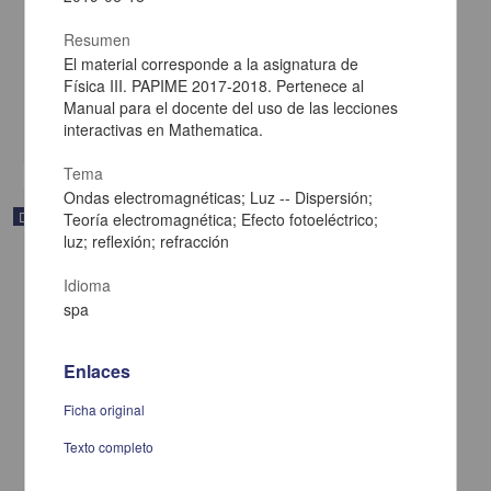
Fernández Flores, Rafael - Dirección General de Cómputo y de
Resumen
Tecnologías de Información y Comunicación, UNAM; Dirección
General de la Escuela Nacional Preparatoria, UNAM
El material corresponde a la asignatura de
2019-06-18
Física III. PAPIME 2017-2018. Pertenece al
Físico Matemáticas y Ciencias de la Tierra
Manual para el docente del uso de las lecciones
interactivas en Mathematica.
share
Tema
Ondas electromagnéticas; Luz -- Dispersión;
Documentación académica y de investigación
Teoría electromagnética; Efecto fotoeléctrico;
luz; reflexión; refracción
Idioma
spa
Enlaces
Ficha original
Texto completo