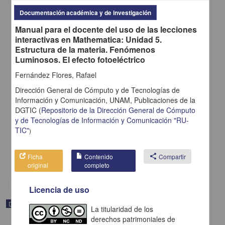
Documentación académica y de investigación
Manual para el docente del uso de las lecciones
interactivas en Mathematica: Unidad 5.
Estructura de la materia. Fenómenos
Luminosos. El efecto fotoeléctrico
Fernández Flores, Rafael
Manual para el docente del uso de las lecciones interactivas en
Dirección General de Cómputo y de Tecnologías de
Mathematica: Unidad 3. Interacciones térmicas, procesos
Información y Comunicación, UNAM,
Publicaciones de la
termodinámicos y máquinas térmicas. Principio de Arquímedes
DGTIC
(
Repositorio de la Dirección General de Cómputo
Fernández Flores, Rafael - Dirección General de Cómputo y de
y de Tecnologías de Información y Comunicación "RU-
Tecnologías de Información y Comunicación, UNAM; Dirección
TIC"
)
General de la Escuela Nacional Preparatoria, UNAM
2019-06-18
Físico Matemáticas y Ciencias de la Tierra
Ficha
Contenido
share
Compartir
share
original
completo
Licencia de uso
Documentación académica y de investigación
La titularidad de los
derechos patrimoniales de