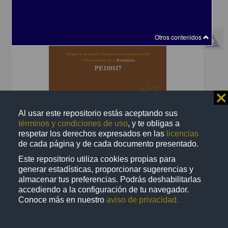
Otros contenidos
⨯
Al usar este repositorio estás aceptando sus
términos y condiciones de uso
, y te obligas a
Manual para el docente del uso de las lecciones interactivas en
respetar los derechos expresados en las
licencias
Mathematica: Lección 12 de 16: Convección natural
de cada página y de cada documento presentado.
Fernández Flores, Rafael - Dirección General de Cómputo y de
Tecnologías de Información y Comunicación, UNAM; Facultad de
Este repositorio utiliza cookies propias para
Química, UNAM
generar estadísticas, proporcionar sugerencias y
2019-06-13
almacenar tus preferencias. Podrás deshabilitarlas
Físico Matemáticas y Ciencias de la Tierra
accediendo a la configuración de tu navegador.
share
Conoce más en nuestro
aviso de privacidad.