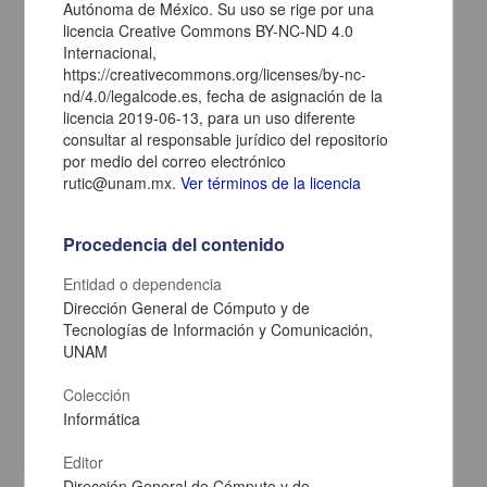
Autónoma de México. Su uso se rige por una
licencia Creative Commons BY-NC-ND 4.0
Internacional,
https://creativecommons.org/licenses/by-nc-
nd/4.0/legalcode.es, fecha de asignación de la
licencia 2019-06-13, para un uso diferente
consultar al responsable jurídico del repositorio
por medio del correo electrónico
rutic@unam.mx.
Ver términos de la licencia
Procedencia del contenido
Manual para el docente del uso de las lecciones interactivas en
Entidad o dependencia
Mathematica: Unidad 5. Estructura de la materia. Fenómenos
Dirección General de Cómputo y de
Luminosos. Modelo de Thomson
Tecnologías de Información y Comunicación,
Fernández Flores, Rafael - Dirección General de Cómputo y de
UNAM
Tecnologías de Información y Comunicación, UNAM; Dirección
General de la Escuela Nacional Preparatoria, UNAM
2019-06-18
Colección
Físico Matemáticas y Ciencias de la Tierra
Informática
share
Editor
Dirección General de Cómputo y de