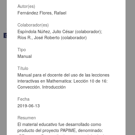
Físico Matemáticas y Ciencias de la Tierra
Autor(es)
share
Fernández Flores, Rafael
Colaborador(es)
Espíndola Núñez, Julio César (colaborador);
Documentación académica y de investigación
Ríos R., José Roberto (colaborador)
Tipo
Manual
Título
Manual para el docente del uso de las lecciones
interactivas en Mathematica: Lección 10 de 16:
Convección. Introducción
Fecha
2019-06-13
Resumen
Manual para el docente del uso de las lecciones interactivas en
El material educativo fue desarrollado como
Mathematica: Unidad 5. Estructura de la materia. Fenómenos
producto del proyecto PAPIME, denominado:
Luminosos. Modelo de Rutherford