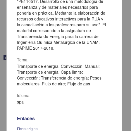
"PE110517. Desarrollo de una metodología de
Fernández Flores, Rafael - Dirección General de Cómputo y de
enseñanza y de materiales necesarios para
Tecnologías de Información y Comunicación, UNAM; Dirección
ponerla en práctica. Mediante la elaboración de
General de la Escuela Nacional Preparatoria, UNAM
recursos educativos interactivos para la RUA y
2019-06-18
la capacitación a los profesores para su uso". El
Físico Matemáticas y Ciencias de la Tierra
material corresponde a la asignatura de
share
Transferencia de Energía para la carrera de
Ingeniería Química Metalúrgica de la UNAM.
PAPIME 2017-2018.
Documentación académica y de investigación
Tema
Transporte de energía; Convección; Manual;
Transporte de energía; Capa límite;
Convección; Transferencia de energía; Pesos
moleculares; Flujo de aire; Flujo de gas
Idioma
spa
Enlaces
Ficha original