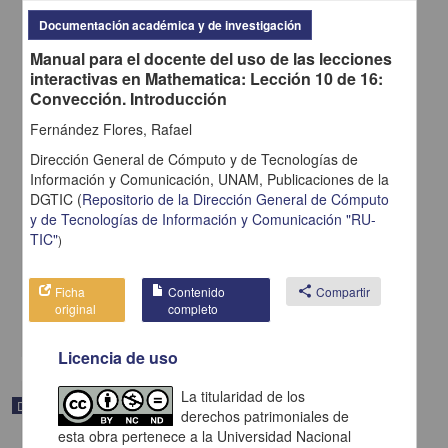
Documentación académica y de investigación
Manual para el docente del uso de las lecciones
interactivas en Mathematica: Lección 10 de 16:
Convección. Introducción
Fernández Flores, Rafael
Dirección General de Cómputo y de Tecnologías de
Manual para el docente del uso de las lecciones interactivas en
Información y Comunicación, UNAM,
Publicaciones de la
Mathematica: Unidad 3. Interacciones térmicas, procesos
DGTIC
(
Repositorio de la Dirección General de Cómputo
termodinámicos y máquinas térmicas. Principio de Arquímedes
y de Tecnologías de Información y Comunicación "RU-
Fernández Flores, Rafael - Dirección General de Cómputo y de
TIC"
)
Tecnologías de Información y Comunicación, UNAM; Dirección
General de la Escuela Nacional Preparatoria, UNAM
2019-06-18
Ficha
Contenido
share
Compartir
Físico Matemáticas y Ciencias de la Tierra
original
completo
share
Licencia de uso
La titularidad de los
Documentación académica y de investigación
derechos patrimoniales de
esta obra pertenece a la Universidad Nacional