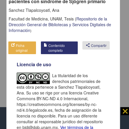
pacientes con síndrome de Sjögren primario
Sanchez Tlapalcoyoatl, Ana
Facultad de Medicina, UNAM,
Tesis
(
Repositorio de la
Dirección General de Bibliotecas y Servicios Digitales de
Información
)
Ficha
Contenido
share
Compartir
original
completo
Licencia de uso
La titularidad de los
derechos patrimoniales de
esta obra pertenece a Sanchez Tlapalcoyoatl,
Ana. Su uso se rige por una licencia Creative
Commons BY-NC-ND 4.0 Internacional,
https://creativecommons.org/licenses/by-nc-
⨯
nd/4.0/legalcode.es, fecha de asignación de la
licencia no disponible. Para un uso diferente
Al usar este repositorio estás aceptando sus
consultar al responsable jurídico del repositorio
términos y condiciones de uso
, y te obligas a
en bidi@dgb.unam.mx.
Ver términos de la