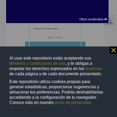
Otros contenidos
⨯
Frecuencia de hipotiroidismo clínico, subclínico y síndrome de t3
baja en pacientes con insuficiencia renal crónica en terapia de
Al usar este repositorio estás aceptando sus
sustitución renal del Hospital General de México
términos y condiciones de uso
, y te obligas a
Salazar Palma, Ruby Sareth
respetar los derechos expresados en las
licencias
2013
de cada página y de cada documento presentado.
Medicina y Ciencias de la Salud
Frecuencia de hipotiroidismo
clínico
, subclínico y síndrome de t3 baja en pacientes
Este repositorio utiliza cookies propias para
share
generar estadísticas, proporcionar sugerencias y
almacenar tus preferencias. Podrás deshabilitarlas
accediendo a la configuración de tu navegador.
Conoce más en nuestro
aviso de privacidad.
Trabajo de grado