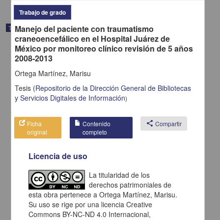
Trabajo de grado
Manejo del paciente con traumatismo
Trabajo de grado
craneoencefálico en el Hospital Juárez de
México por monitoreo clínico revisión de 5 años
2008-2013
Ortega Martínez, Marisu
Tesis
(
Repositorio de la Dirección General de Bibliotecas
y Servicios Digitales de Información
)
Ficha
Contenido
share
Compartir
original
completo
Licencia de uso
Manejo estomatologico de pacientes con hidrocefalia y labio y
La titularidad de los
paladar hendido en el Hospital General de México : (casos clinicos)
derechos patrimoniales de
Villanueva Cruz, Israel
esta obra pertenece a Ortega Martínez, Marisu.
2013
Su uso se rige por una licencia Creative
Medicina y Ciencias de la Salud
Commons BY-NC-ND 4.0 Internacional,
Manejo estomatologico de pacientes con hidrocefalia y labio y paladar hendido en el