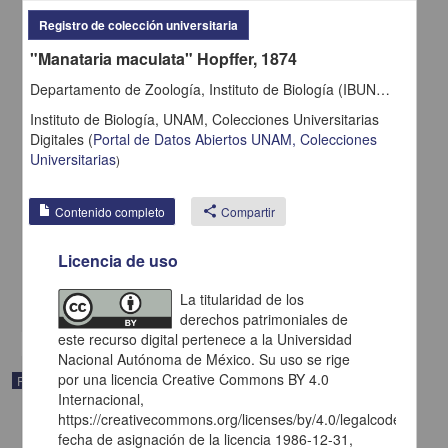
Registro de colección universitaria
"Manataria maculata" Hopffer, 1874
Departamento de Zoología, Instituto de Biología (IBUNAM)
Instituto de Biología, UNAM,
Colecciones Universitarias
Digitales
(
Portal de Datos Abiertos UNAM, Colecciones
Universitarias
)
Contenido completo
share
Compartir
"Anthurium scandens" (Aubl.) Engl.
Departamento de Botánica, Instituto de Biología (IBUNAM)
1986-12-31
Licencia de uso
Biología y Química
La titularidad de los
share
derechos patrimoniales de
este recurso digital pertenece a la Universidad
Nacional Autónoma de México. Su uso se rige
por una licencia Creative Commons BY 4.0
Registro de colección universitaria
Internacional,
https://creativecommons.org/licenses/by/4.0/legalcode.es,
fecha de asignación de la licencia 1986-12-31,