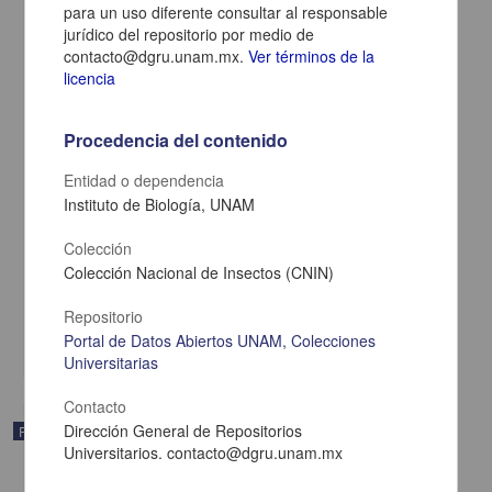
para un uso diferente consultar al responsable
jurídico del repositorio por medio de
contacto@dgru.unam.mx.
Ver términos de la
licencia
Procedencia del contenido
Entidad o dependencia
Instituto de Biología, UNAM
Colección
"Chenopodium ambrosioides" L.
Colección Nacional de Insectos (CNIN)
Departamento de Botánica, Instituto de Biología (IBUNAM)
1986-12-31
Biología y Química
Repositorio
Portal de Datos Abiertos UNAM, Colecciones
share
Universitarias
Contacto
Dirección General de Repositorios
Registro de colección universitaria
Universitarios. contacto@dgru.unam.mx