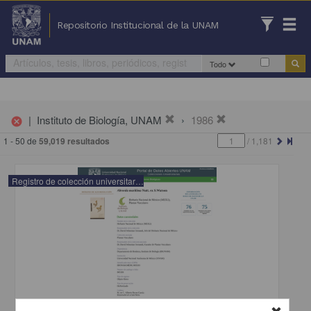
Repositorio Institucional de la UNAM
Todo
|
Instituto de Biología, UNAM
1986
cancel
1 - 50 de
59,019 resultados
/
1,181
Registro de colección universitaria