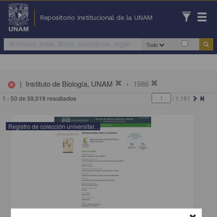
Repositorio Institucional de la UNAM
Todo
|
Instituto de Biología, UNAM
1986
cancel
1 - 50 de
59,019 resultados
/
1,181
Registro de colección universitaria