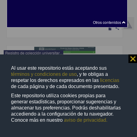
"Magneuptychia libye" (Linnaeus, 1767)
Departamento de Zoología, Instituto de Biología (IBUNAM)
1986-12-31
Biología y Química
Otros contenidos
share
Registro de colección universitaria
⨯
Al usar este repositorio estás aceptando sus
términos y condiciones de uso
, y te obligas a
respetar los derechos expresados en las
licencias
de cada página y de cada documento presentado.
Este repositorio utiliza cookies propias para
generar estadísticas, proporcionar sugerencias y
almacenar tus preferencias. Podrás deshabilitarlas
accediendo a la configuración de tu navegador.
Conoce más en nuestro
aviso de privacidad.