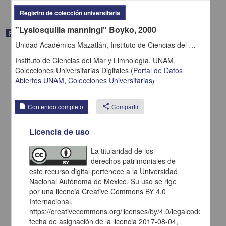
Registro de colección universitaria
"Lysiosquilla manningi" Boyko, 2000
Registro de colección universitaria
Unidad Académica Mazatlán, Instituto de Ciencias del Mar y Limnología (ICML)
Instituto de Ciencias del Mar y Limnología, UNAM,
Colecciones Universitarias Digitales
(
Portal de Datos
Abiertos UNAM, Colecciones Universitarias
)
Contenido completo
share
Compartir
Licencia de uso
La titularidad de los
derechos patrimoniales de
este recurso digital pertenece a la Universidad
Nacional Autónoma de México. Su uso se rige
"Lysiosquilla manningi" Boyko, 2000
por una licencia Creative Commons BY 4.0
Unidad Académica Mazatlán, Instituto de Ciencias del Mar y
Limnología (ICML)
Internacional,
2017-08-04
https://creativecommons.org/licenses/by/4.0/legalcode.es,
Biología y Química
fecha de asignación de la licencia 2017-08-04,