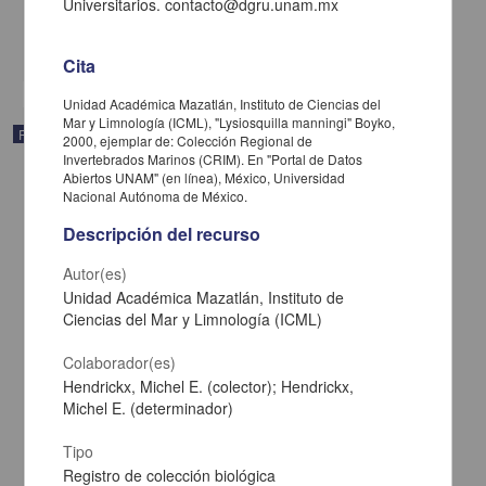
Universitarios. contacto@dgru.unam.mx
Biología y Química
share
Cita
Unidad Académica Mazatlán, Instituto de Ciencias del
Mar y Limnología (ICML), "Lysiosquilla manningi" Boyko,
Registro de colección universitaria
2000, ejemplar de: Colección Regional de
Invertebrados Marinos (CRIM). En "Portal de Datos
Abiertos UNAM" (en línea), México, Universidad
Nacional Autónoma de México.
Descripción del recurso
Autor(es)
Unidad Académica Mazatlán, Instituto de
Ciencias del Mar y Limnología (ICML)
Colaborador(es)
Hendrickx, Michel E. (colector); Hendrickx,
Michel E. (determinador)
Tipo
"Furcraea macdougalii" Matuda
Registro de colección biológica
Unidad Académica de Arquitectura de Paisaje, Facultad de