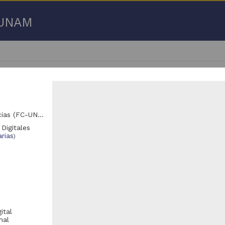
a UNAM
Departamento de Biología Evolutiva, Facultad de Ciencias (FC-UNAM)
 Digitales
151 - 40,200 de
40,291 resultados
rias
)
Registro de colección universitaria
Registro de colección universitaria
ital
nal