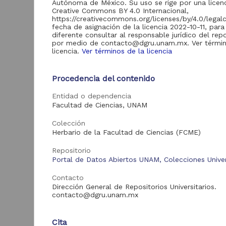
12,715
Autónoma de México. Su uso se rige por una licen
Servicios Digitales de
Creative Commons BY 4.0 Internacional,
Información
https://creativecommons.org/licenses/by/4.0/legal
fecha de asignación de la licencia 2022-10-11, para
Revistas UNAM
3,076
diferente consultar al responsable jurídico del repo
por medio de contacto@dgru.unam.mx. Ver términ
Repositorio del
licencia.
Ver términos de la licencia
Instituto de
2,416
Investigaciones
Sociales "RUD-IIS"
Procedencia del contenido
"
Repositorio del
1
Instituto de
Entidad o dependencia
Investigaciones
878
Facultad de Ciencias, UNAM
Jurídicas "RU
D
Jurídicas"
E
Colección
C
Repositorio del
Herbario de la Facultad de Ciencias (FCME)
B
Instituto de Ciencias
369
del Mar y Limnología
Repositorio
"UNINMAR"
Portal de Datos Abiertos UNAM, Colecciones Univer
Repositorio Memoria
Contacto
Institucional del
Centro de
Dirección General de Repositorios Universitarios.
175
Investigaciones sobre
contacto@dgru.unam.mx
América del Norte
"MiCISAN"
Cita
ver más