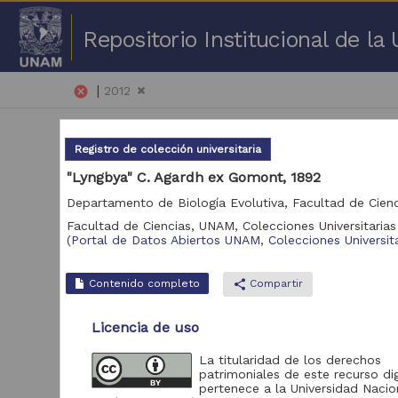
Repositorio Institucional de l
|
cancel
2012
Registro de colección universitaria
"Lyngbya" C. Agardh ex Gomont, 1892
Facultad de Ciencias, UNAM,
Colecciones Universitarias
40,
(
Portal de Datos Abiertos UNAM, Colecciones Universita
Repositorio
Contenido completo
share
Compartir
Portal de Datos
Abiertos UNAM,
20,243
Licencia de uso
Colecciones
Universitarias
La titularidad de los derechos
Repositorio de la
patrimoniales de este recurso dig
Dirección General de
pertenece a la Universidad Nacio
Bibliotecas y