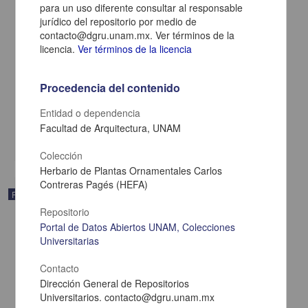
para un uso diferente consultar al responsable
jurídico del repositorio por medio de
contacto@dgru.unam.mx. Ver términos de la
licencia.
Ver términos de la licencia
"Glossophaga soricina" (Pallas, 1766)
Procedencia del contenido
Departamento de Biología Evolutiva, Facultad de Ciencias (FC-
UNAM)
Entidad o dependencia
Biología y Química
Facultad de Arquitectura, UNAM
share
Colección
Herbario de Plantas Ornamentales Carlos
Contreras Pagés (HEFA)
Registro de colección universitaria
Repositorio
Portal de Datos Abiertos UNAM, Colecciones
Universitarias
Contacto
Dirección General de Repositorios
Universitarios. contacto@dgru.unam.mx