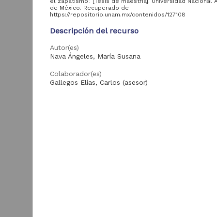
Tesis de especialidad
82
el zapatismo”. [Tesis de maestría]. Universidad Nacional
de México. Recuperado de
https://repositorio.unam.mx/contenidos/127108
Descripción del recurso
Entidad
aportante
Autor(es)
de la UNAM
Nava Ángeles, María Susana
Colaborador(es)
Facultad de Ciencias
Gallegos Elías, Carlos (asesor)
Políticas y Sociales,
543
UNAM
Tipo
Facultad de Estudios
Tesis de maestría
Superiores Aragón,
283
UNAM
Título
I
Facultad de Derecho,
Luis Villoro: una mirada sobre el zapatismo
256
p
UNAM
d
Fecha
Facultad de
t
230
2015
Economía, UNAM
L
2
Facultad de Estudios
Idioma
C
Superiores Acatlán,
145
spa
E
UNAM
Facultad de Filosofía
86
Enlaces
y Letras, UNAM