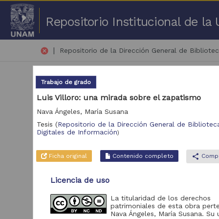
Repositorio Institucional de l
|
cancel
Repositorio de la Dirección General de Bibliotec
Trabajo de grado
Luis Villoro: una mirada sobre el zapatismo
Nava Ángeles, María Susana
Tesis
(
Repositorio de la Dirección General de Biblioteca
2,4
Digitales de Información
)
Repositorio
Tra
Ficha original
Contenido completo
share
Compa
Repositorio de la
2,503
Dirección General de
Licencia de uso
Bibliotecas y
Servicios Digitales de
La titularidad de los derechos
Información
patrimoniales de esta obra pert
Nava Ángeles, María Susana. Su 