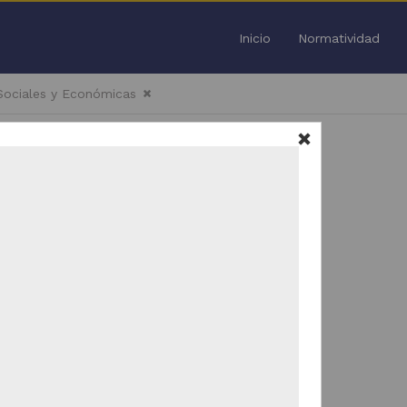
Inicio
Normatividad
 Sociales y Económicas
Todo
/
51
Trabajo de grado