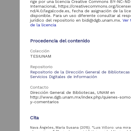
rige por una licencia Creative Commons BY-NC-ND
Internacional, https://creativecommons.org/licens
nd/4.0/legalcode.es, fecha de asignación de la lic
Acervo
disponible. Para un uso diferente consultar al res
jurídico del repositorio en bidi@dgb.unam.mx.
Ver 
de la licencia
Tesis
2,503
Procedencia del contenido
L
Tipo de
Colección
e
recurso
TESIUNAM
a
Trabajo de grado
2,503
B
Repositorio
2
Repositorio de la Dirección General de Bibliotecas
C
Servicios Digitales de Información
E
Contacto
Tipo de
Dirección General de Bibliotecas, UNAM en
contenido
http://www.dgb.unam.mx/index.php/quienes-somo
y-comentarios
Tesis de licenciatura
1,817
Tesis de maestría
441
Cita
Tesis de doctorado
163
Tra
Nava Ángeles, María Susana (2015). “Luis Villoro: una mir