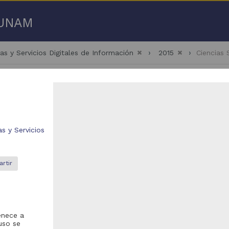
a UNAM
as y Servicios Digitales de Información
2015
Ciencias
s y Servicios
51 - 2,500 de
2,503 resultados
bajo de grado
Trabajo de grado
rtir
enece a
uso se