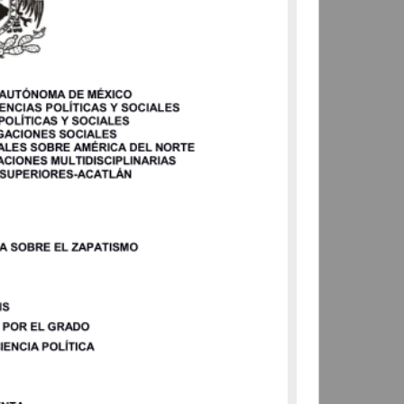
Trujillo Díaz, Omar
2015
Ciencias Sociales y
Económicas
share
Trabajo de grado