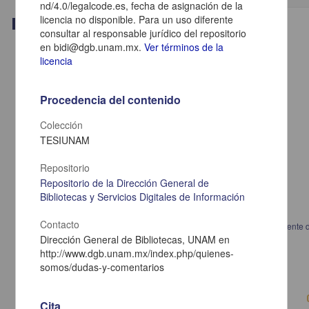
nd/4.0/legalcode.es, fecha de asignación de la
licencia no disponible. Para un uso diferente
Trabajo de grado
consultar al responsable jurídico del repositorio
en bidi@dgb.unam.mx.
Ver términos de la
licencia
Procedencia del contenido
Colección
TESIUNAM
Repositorio
Repositorio de la Dirección General de
Bibliotecas y Servicios Digitales de Información
Contacto
Sistemas de ecuaciones lineales en el bachillerato: diseño de un ambiente 
aprendizaje con comprensión
Dirección General de Bibliotecas, UNAM en
http://www.dgb.unam.mx/index.php/quienes-
Pablo Abrego, Jorge
2014
somos/dudas-y-comentarios
Artes y Humanidades,Físico Matemáticas y Ciencias de la Tierra
Cita