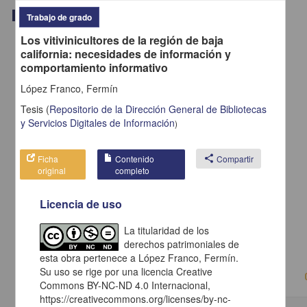
Trabajo de grado
Trabajo de grado
Los vitivinicultores de la región de baja
california: necesidades de información y
comportamiento informativo
López Franco, Fermín
Tesis
(
Repositorio de la Dirección General de Bibliotecas
y Servicios Digitales de Información
)
Ficha
Contenido
share
Compartir
original
completo
Licencia de uso
Creación musical en perspectiva: tres ensayos
La titularidad de los
Valdéz, Federico
2014
derechos patrimoniales de
Artes y Humanidades
esta obra pertenece a López Franco, Fermín.
Su uso se rige por una licencia Creative
Commons BY-NC-ND 4.0 Internacional,
https://creativecommons.org/licenses/by-nc-