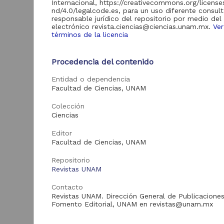
Bibliotecas y
415
Internacional, https://creativecommons.org/licens
Servicios Digitales de
nd/4.0/legalcode.es, para un uso diferente consult
Información
responsable jurídico del repositorio por medio del
electrónico revista.ciencias@ciencias.unam.mx.
Ver
Revistas UNAM
141
términos de la licencia
Procedencia del contenido
Acervo
Entidad o dependencia
F
Facultad de Ciencias, UNAM
Colecciones
Universitarias
2,884
Colección
Digitales
F
Ciencias
F
Tesis
415
2
Editor
Artículos
141
M
Facultad de Ciencias, UNAM
Repositorio
Revistas UNAM
Tipo de
recurso
Contacto
Revistas UNAM. Dirección General de Publicaciones
Fomento Editorial, UNAM en revistas@unam.mx
Registro de
colección
2,884
Art
universitaria