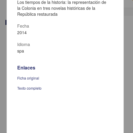
Los tiempos de la historia: la representación de
la Colonia en tres novelas históricas de la
República restaurada
Trabajo de grado
Fecha
2014
Idioma
spa
Enlaces
Ficha original
Texto completo
Emociones: hacia el descubrimiento de una clase natural
Reyes Moreno, Rubén
2014
Artes y Humanidades