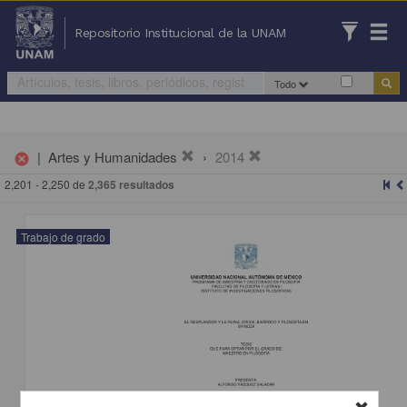
Repositorio Institucional de la UNAM
Todo
|
Artes y Humanidades
2014
cancel
2,201 - 2,250 de
2,365 resultados
Trabajo de grado