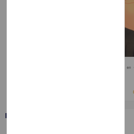
La Geopolítica de la energía
Klare, Michael T. - Centro de Investigaciones Interdisciplinarias en
Humanidades, UNAM
2014
Artes y Humanidades,Ciencias Sociales y Económicas
Publicación editorial