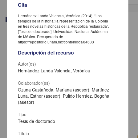
Cita
Hernández Landa Valencia, Verónica (2014). “Los
Trabajo de grado
tiempos de la historia: la representación de la Colonia
en tres novelas históricas de la República restaurada”.
[Tesis de doctorado]. Universidad Nacional Autónoma
de México. Recuperado de
https://repositorio.unam.mx/contenidos/84633
Descripción del recurso
Autor(es)
Hernández Landa Valencia, Verónica
Colaborador(es)
Ozuna Castañeda, Mariana (asesor); Martínez
Luna, Esther (asesor); Pulido Herráez, Begoña
(asesor)
Intencionalidad de horizonte y vida afectiva: un estudio sobre Husserl
Tipo
Quepons Ramírez, Ignacio
Tesis de doctorado
2014
Artes y Humanidades
Título