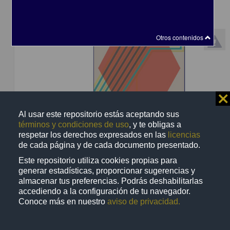
Otros contenidos
⨯
Al usar este repositorio estás aceptando sus
términos y condiciones de uso
, y te obligas a
Perspectivas en las teorías de sistemas
respetar los derechos expresados en las
licencias
Ramírez, Santiago (Coordinador) - Centro de Investigaciones Interdiscip
de cada página y de cada documento presentado.
Ciencias y Humanidades, UNAM
Este repositorio utiliza cookies propias para
2014
generar estadísticas, proporcionar sugerencias y
Artes y Humanidades,Ciencias Sociales y Económicas
almacenar tus preferencias. Podrás deshabilitarlas
accediendo a la configuración de tu navegador.
Conoce más en nuestro
aviso de privacidad.
Artículo