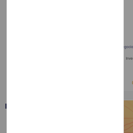
Apropiación de agua, medio ambiente y obesidad: Los impactos del negoci
bebidas embotelladas en México
Delgado Ramos, Gian Carlo (Coordinador) - Centro de Invest
Interdisciplinarias en Ciencias y Humanidades, UNAM
2014
Artes y Humanidades,Ciencias Sociales y Económicas
Video