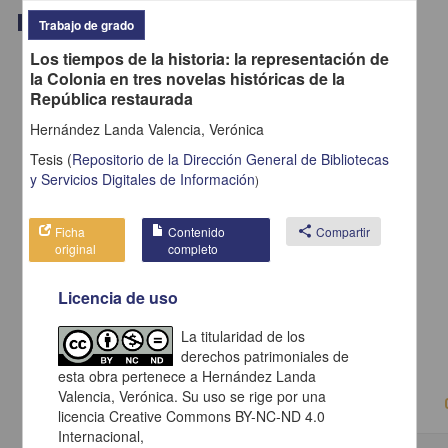
Trabajo de grado
Trabajo de grado
Los tiempos de la historia: la representación de
la Colonia en tres novelas históricas de la
República restaurada
Hernández Landa Valencia, Verónica
Tesis
(
Repositorio de la Dirección General de Bibliotecas
y Servicios Digitales de Información
)
Ficha
Contenido
share
Compartir
original
completo
Licencia de uso
Creación musical en perspectiva: tres ensayos
La titularidad de los
Valdéz, Federico
2014
derechos patrimoniales de
Artes y Humanidades
esta obra pertenece a Hernández Landa
Valencia, Verónica. Su uso se rige por una
licencia Creative Commons BY-NC-ND 4.0
Internacional,