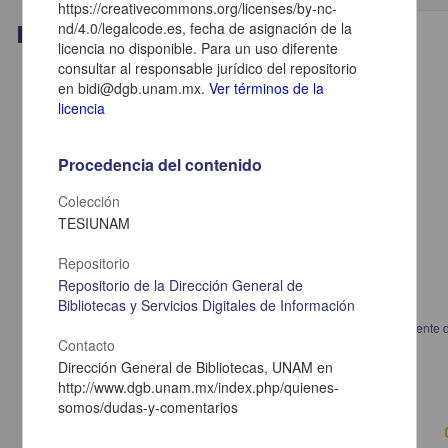
https://creativecommons.org/licenses/by-nc-
nd/4.0/legalcode.es, fecha de asignación de la
Trabajo de grado
licencia no disponible. Para un uso diferente
consultar al responsable jurídico del repositorio
en bidi@dgb.unam.mx.
Ver términos de la
licencia
Procedencia del contenido
Colección
TESIUNAM
Repositorio
Repositorio de la Dirección General de
Bibliotecas y Servicios Digitales de Información
Sistemas de ecuaciones lineales en el bachillerato: diseño de un ambiente 
Contacto
aprendizaje con comprensión
Dirección General de Bibliotecas, UNAM en
Pablo Abrego, Jorge
2014
http://www.dgb.unam.mx/index.php/quienes-
Artes y Humanidades,Físico Matemáticas y Ciencias de la Tierra
somos/dudas-y-comentarios