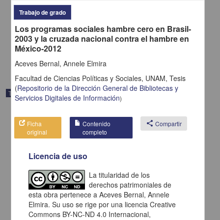
El pensamiento político de Luis Donaldo Colosio Murrieta
Trabajo de grado
Solis García, Dana Yanahensi
Los programas sociales hambre cero en Brasil-
2015
2003 y la cruzada nacional contra el hambre en
Ciencias Sociales y Económicas
México-2012
share
Aceves Bernal, Annele Elmira
Facultad de Ciencias Políticas y Sociales, UNAM,
Tesis
(
Repositorio de la Dirección General de Bibliotecas y
Trabajo de grado
Servicios Digitales de Información
)
Ficha
Contenido
share
Compartir
original
completo
Licencia de uso
La titularidad de los
derechos patrimoniales de
esta obra pertenece a Aceves Bernal, Annele
Elmira. Su uso se rige por una licencia Creative
Commons BY-NC-ND 4.0 Internacional,