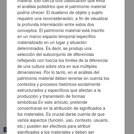
Modelo de atención para la prevención, evaluación y tratamiento
del maltrato infantil
Amada Ampudia Rueda - Dirección General de Asuntos del
Personal Académico
2009
Ciencias Sociales y Económicas
Clínica
y de la salud; Psicología
share
Registro de colección universitaria