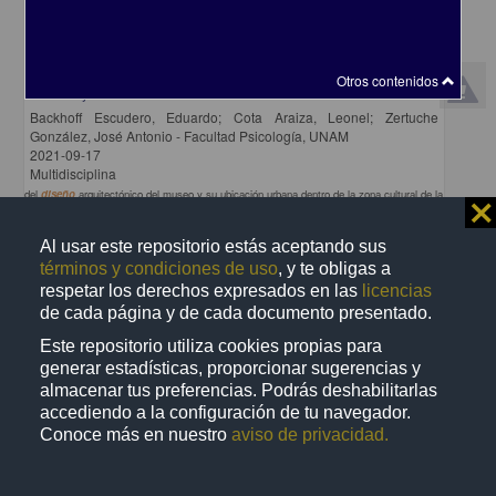
Caracol, Centro Científico y Cultural de Ensenada: un espacio para
Otros contenidos
disfrutar y crecer descubriendo
Backhoff Escudero, Eduardo; Cota Araiza, Leonel; Zertuche
González, José Antonio - Facultad Psicología, UNAM
2021-09-17
Multidisciplina
del
diseño
arquitectónico del museo y su ubicación urbana dentro de la zona cultural de la
⨯
ciudad de Ensenada
share
Al usar este repositorio estás aceptando sus
términos y condiciones de uso
, y te obligas a
respetar los derechos expresados en las
licencias
de cada página y de cada documento presentado.
Video
Este repositorio utiliza cookies propias para
generar estadísticas, proporcionar sugerencias y
almacenar tus preferencias. Podrás deshabilitarlas
accediendo a la configuración de tu navegador.
Conoce más en nuestro
aviso de privacidad.