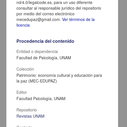
nd/4.0/legalcode.es, para un uso diferente
consultar al responsable jurídico del repositorio
por medio del correo electrónico
mecedupaz@gmail.com.
Ver términos de la
licencia
Procedencia del contenido
Entidad o dependencia
Facultad de Psicología, UNAM
Shallow geophysical evaluation of the transition zone between the
Colección
Guaraní and Yrendá-Toba-Tarijeño aquifer systems (Argentine Gran
Chaco)
Patrimonio: economía cultural y educación para
la paz (MEC-EDUPAZ)
Peri, Verónica Gisel; Barcelona, Hernán; Pomposiello, María
Cristina; Rossello, Eduardo Antonio; Favetto, Alicia - Instituto de
Geología, UNAM
Editor
2015-02-25
Facultad Psicología, UNAM
Físico Matemáticas y Ciencias de la Tierra
-TobaTarijeño; lomadas de Otumpa; audiomagnetotelúrica; sondeo
eléctrico
vertical; Gran
Repositorio
Chaco; Argentina
Revistas UNAM
share