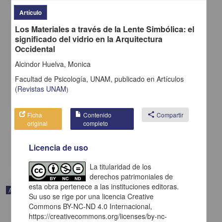
Artículo
Los Materiales a través de la Lente Simbólica: el
significado del vidrio en la Arquitectura
Occidental
Alcindor Huelva, Monica
Facultad de Psicología, UNAM,
publicado en
Artículos
(
Revistas UNAM
)
Voices of Mexico 35, April-June, 1996. 35, April-June, 1996
Anónimo - Centro de Investigaciones sobre América del Norte,
UNAM
Ficha
Contenido
share
Compartir
1996
original
completo
Artes y Humanidades
Dashner Monk, Heather (Traducción); García Ascot, Soren (
Diseño
)
Licencia de uso
share
La titularidad de los
derechos patrimoniales de
esta obra pertenece a las instituciones editoras.
Artículo
Su uso se rige por una licencia Creative
Commons BY-NC-ND 4.0 Internacional,
https://creativecommons.org/licenses/by-nc-