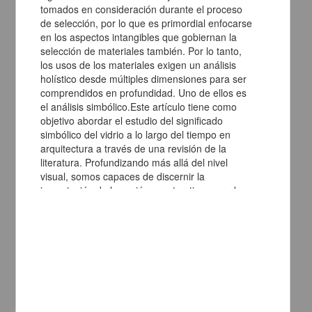
Transducción de señales por receptores Fc y por integrinas
Carlos Rosales Ledezma - Dirección General de Asuntos del
Personal Académico
2011
Biología y Química
. Este conocimiento servirá para poder, en un futuro, controlar en el ámbito
clínico
los
procesos de inflamación
share