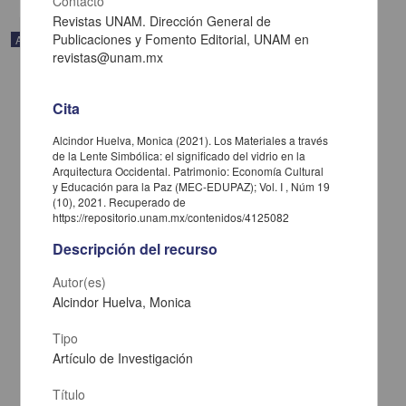
Contacto
Revistas UNAM. Dirección General de
Publicaciones y Fomento Editorial, UNAM en
Artículo
revistas@unam.mx
Cita
Alcindor Huelva, Monica (2021). Los Materiales a través
de la Lente Simbólica: el significado del vidrio en la
Arquitectura Occidental. Patrimonio: Economía Cultural
y Educación para la Paz (MEC-EDUPAZ); Vol. I , Núm 19
(10), 2021. Recuperado de
https://repositorio.unam.mx/contenidos/4125082
Descripción del recurso
Autor(es)
Alcindor Huelva, Monica
Macroscopic diagnosis of drug use risks in Mexico
García Aurrecoechea, Valeriano Raúl; Rodríguez Kuri, Solveig
Tipo
Erendira; Córdova Alcaráz, Alberto Javier; Fernández Cáceres,
María del Carmen - Facultad de Psicología, UNAM
Artículo de Investigación
2016-09-01
Artes y Humanidades
Título
de servicios de salud, viviendas con agua y energía
eléctrica
, viviendas con servicio de