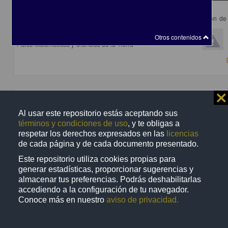
Los mensajes de los museos
Sánchez Mora, María del Carmen - Dirección General de Divulgación de 
UNAM
2018-03-15
Otros contenidos
Físico Matemáticas y Ciencias de la Tierra
⨯
Video
Al usar este repositorio estás aceptando sus
términos y condiciones de uso
, y te obligas a
respetar los derechos expresados en las
licencias
de cada página y de cada documento presentado.
Este repositorio utiliza cookies propias para
generar estadísticas, proporcionar sugerencias y
almacenar tus preferencias. Podrás deshabilitarlas
accediendo a la configuración de tu navegador.
Conoce más en nuestro
aviso de privacidad.