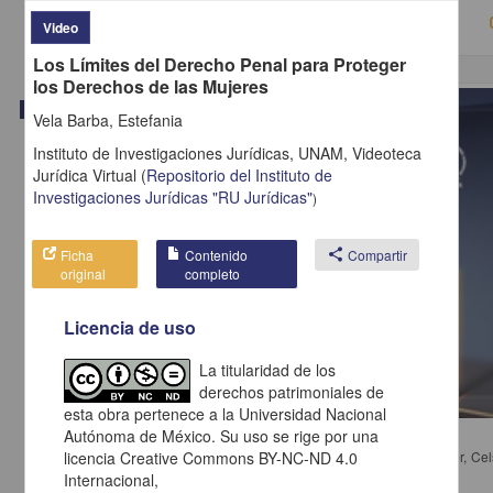
Video
Los Límites del Derecho Penal para Proteger
los Derechos de las Mujeres
Video
Vela Barba, Estefania
Instituto de Investigaciones Jurídicas, UNAM,
Videoteca
Jurídica Virtual
(
Repositorio del Instituto de
Investigaciones Jurídicas "RU Jurídicas"
)
Ficha
Contenido
share
Compartir
original
completo
Licencia de uso
La titularidad de los
derechos patrimoniales de
esta obra pertenece a la Universidad Nacional
Mesa 4. Democracia en la era de la globalización y del capitalismo
Autónoma de México. Su uso se rige por una
Yturbe Calvo, Corina; Bodei, Remo; Cordera Campos, Rolando; Lafer, Cel
licencia Creative Commons BY-NC-ND 4.0
Michelangelo - Instituto de Investigaciones Jurídicas, UNAM
Internacional,