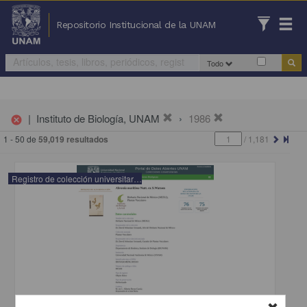
Repositorio Institucional de la UNAM
Todo
|
Instituto de Biología, UNAM
1986
cancel
1 - 50 de
59,019 resultados
/
1,181
Registro de colección universitaria