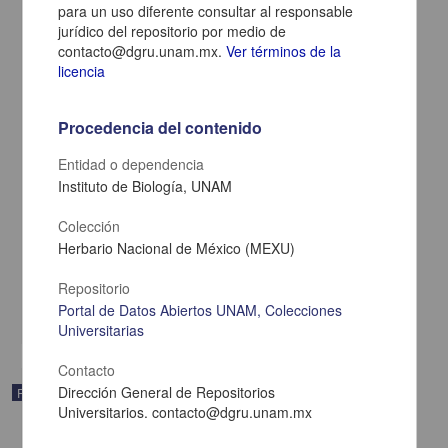
para un uso diferente consultar al responsable
jurídico del repositorio por medio de
contacto@dgru.unam.mx.
Ver términos de la
licencia
Procedencia del contenido
Entidad o dependencia
Instituto de Biología, UNAM
Colección
"Chenopodium ambrosioides" L.
Herbario Nacional de México (MEXU)
Departamento de Botánica, Instituto de Biología (IBUNAM)
1986-12-31
Biología y Química
Repositorio
Portal de Datos Abiertos UNAM, Colecciones
share
Universitarias
Contacto
Dirección General de Repositorios
Registro de colección universitaria
Universitarios. contacto@dgru.unam.mx